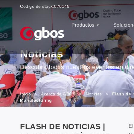
Código de stock:
870145
Productos
Solucion
Noticias
Descubra todos nuestros eventos en direc
Inicio
>
Acerca de GBOS
>
Noticias
>
Flash de n
Manufacturing
FLASH DE NOTICIAS |
El