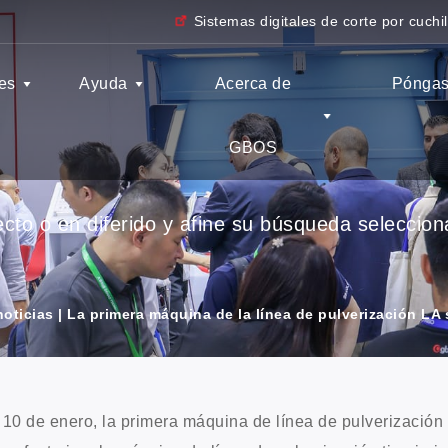
Sistemas digitales de corte por cuchil
es
Ayuda
Acerca de
Póngas
GBOS
to o en diferido y afine su búsqueda seleccionan
oticias | La primera máquina de la línea de pulverización LA 
 10 de enero, la primera máquina de línea de pulverización