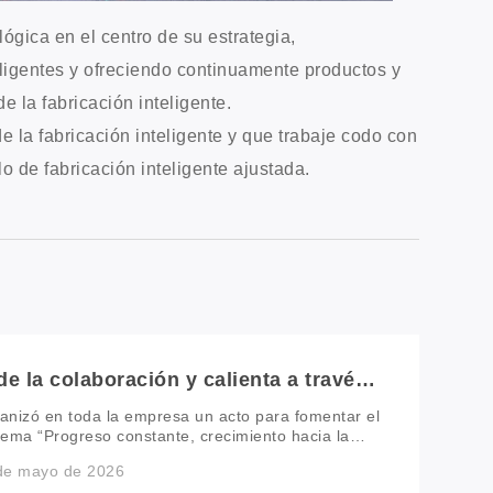
ógica en el centro de su estrategia,
eligentes y ofreciendo continuamente productos y
 la fabricación inteligente.
la fabricación inteligente y que trabaje codo con
o de fabricación inteligente ajustada.
e la colaboración y calienta a través
ndo juntos al equipo más apasionado
nizó en toda la empresa un acto para fomentar el
 lema “Progreso constante, crecimiento hacia la
esponsabilidades diarias, los compañeros se
 de mayo de 2026
o común y energía renovada. A través de la