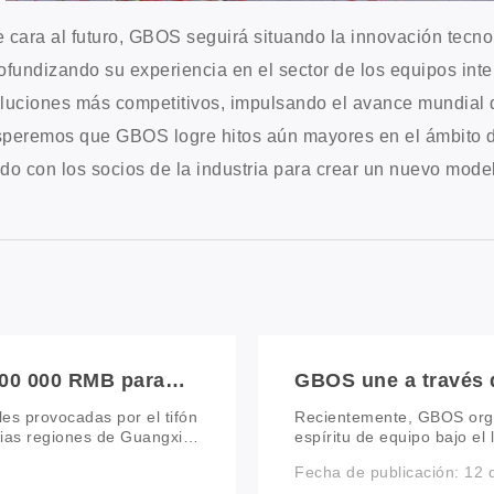
 cara al futuro, GBOS seguirá situando la innovación tecnol
ofundizando su experiencia en el sector de los equipos int
luciones más competitivos, impulsando el avance mundial de
peremos que GBOS logre hitos aún mayores en el ámbito de 
do con los socios de la industria para crear un nuevo model
100 000 RMB para
GBOS une a través d
ración tras las
del cuidado - Pinta
les provocadas por el tifón
Recientemente, GBOS orga
de GBOS
ias regiones de Guangxi,
espíritu de equipo bajo el
nidades, las
luz”. Alejándose de sus r
Fecha de publicación: 12
a a ello, GBOS activó de
reunieron con un propósit