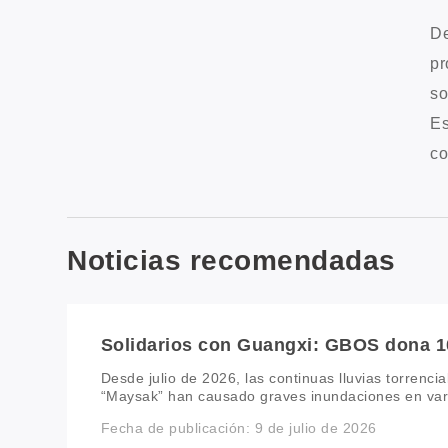
De
pr
so
Es
co
Noticias recomendadas
Solidarios con Guangxi: GBOS dona 
apoyar las labores de socorro y recupe
Desde julio de 2026, las continuas lluvias torrencia
inundaciones
“Maysak” han causado graves inundaciones en var
lo que ha provocado importantes daños a las comu
Fecha de publicación: 9 de julio de 2026
infraestructuras y los medios de vida. En respuest