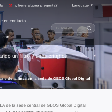
la
¿Tiene alguna pregunta?
Language
e en contacto
con
do un filtro y unos criterios.
sale de la línea en la sede de GBOS Global Digital
 LA de la sede central de GBOS Global Digital