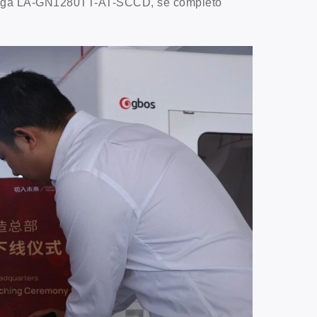
jeringa LA-GN1280TT-AT-SCCD, se completó