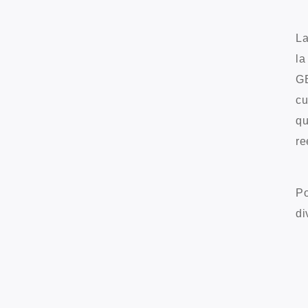
La
la
GB
cu
qu
re
Po
di