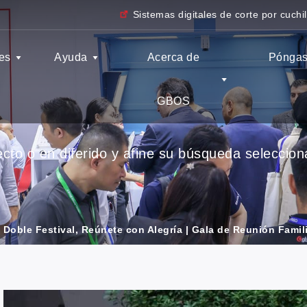
Sistemas digitales de corte por cuchil
es
Ayuda
Acerca de
Póngas
GBOS
to o en diferido y afine su búsqueda seleccionan
l Doble Festival, Reúnete con Alegría | Gala de Reunión Fami