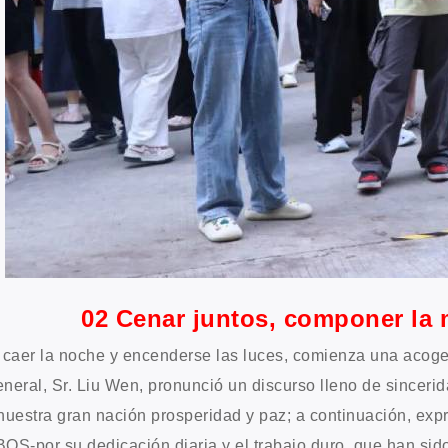
02 Cenar juntos, componer la 
 caer la noche y encenderse las luces, comienza una acoge
neral, Sr. Liu Wen, pronunció un discurso lleno de sincerid
nuestra gran nación prosperidad y paz; a continuación, exp
OS-por su dedicación diaria y el trabajo duro, que han sido