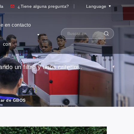
la
¿Tiene alguna pregunta?
Language
e en contacto
con
do un filtro y unos criterios.
liar de GBOS