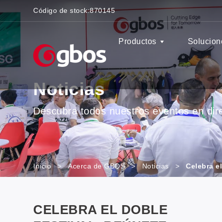
Código de stock:
870145
Productos
Solucion
Noticias
Descubra todos nuestros eventos en direc
Inicio
>
Acerca de GBOS
>
Noticias
>
Celebra e
CELEBRA EL DOBLE