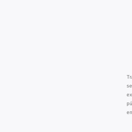
Tr
se
ex
pú
en