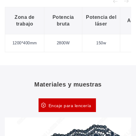
Zona de
Potencia
Potencia del
Ali
trabajo
bruta
láser
2
1200*400mm
2800W
150w
5
Materiales y muestras
Encaje para lencería