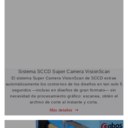
Sistema SCCD Super Camera VisionScan
El sistema Super Camera VisionScan de SCCD extrae
automáticamente los contornos de los diseños en tan solo 5
segundos —incluso en diseños de gran formato— sin
necesidad de procesamiento gráfico: escanea, obtén el
archivo de corte al instante y corta.
Más detalles