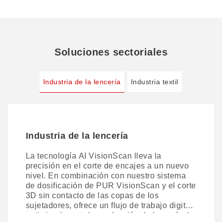
Soluciones sectoriales
Industria de la lencería
Industria textil
Industria de la lencería
Industria textil
La tecnología AI VisionScan lleva la
Corte digital integral: precisión en cada capa.
precisión en el corte de encajes a un nuevo
Gracias a nuestras innovadoras soluciones
nivel. En combinación con nuestro sistema
de proceso, lideramos la transformación
de dosificación de PUR VisionScan y el corte
digital de la producción de tejidos,
3D sin contacto de las copas de los
ofreciendo un corte impecable, desde una
sujetadores, ofrece un flujo de trabajo digital
sola capa hasta múltiples capas.
optimizado para la producción de lencería, lo