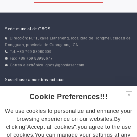
Sede mundial de GBOS
Dirección: N.º 1, calle Liansheng, localidad de Hongmei, ciudad de
Dongguan, provincia de Guangdong. CN
Tel: +86 769 88990609
Fax: +86 769 88990677
Correo electrónico:
gbos@gboslaser.com
Suscríbase a nuestras noticias
Cookie Preferences!!!
×
Síguenos
We use cookies to personalize and enhance your
Síguenos para estar al día de las últimas novedades:
browsing experience on our websites.By
clicking"Accept all cookies",you agree to the use
of cookies.You can manage your settings at any