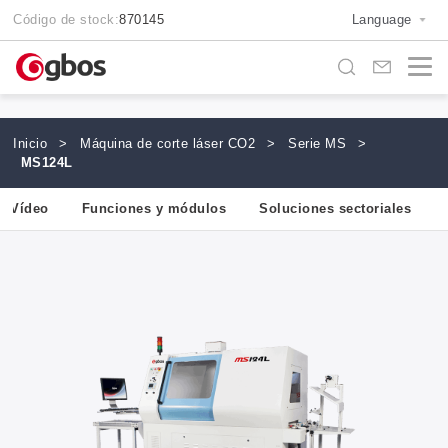
Código de stock:
870145
Language
Inicio
>
Máquina de corte láser CO2
>
Serie MS
>
MS124L
Vídeo
Funciones y módulos
Soluciones sectoriales