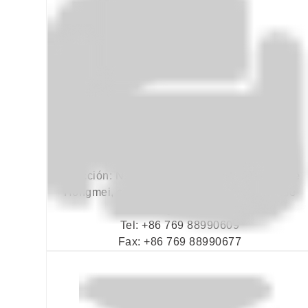
Dirección: N.º 1, calle Liansheng, localidad de
Hongmei, ciudad de Dongguan, provincia de
Guangdong. CN
Tel: +86 769 88990609
Fax: +86 769 88990677