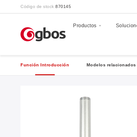
Código de stock:
870145
Productos
Solucion
Inicio
>
Funciones y módulos
>
Rotulador (acceso
Función Introducción
Modelos relacionados