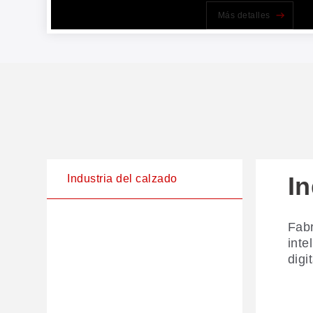
Más detalles
In
Industria del calzado
Fabr
inte
digi