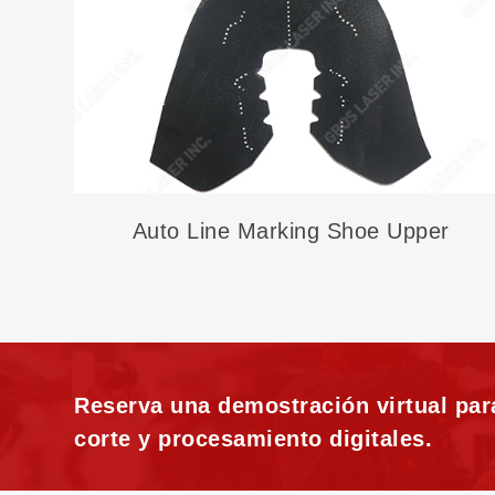
Auto Line Marking Shoe Upper
Reserva una demostración virtual par
corte y procesamiento digitales.