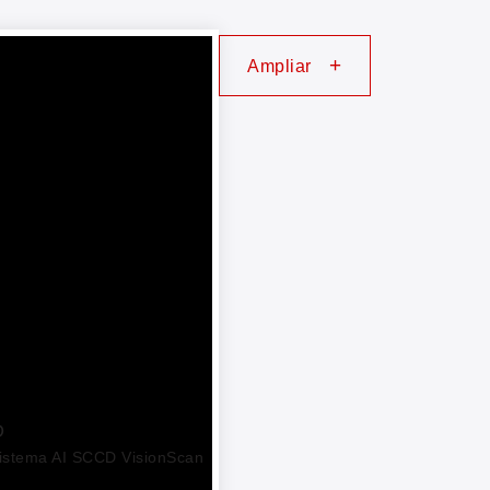
+
Ampliar
D
sistema AI SCCD VisionScan