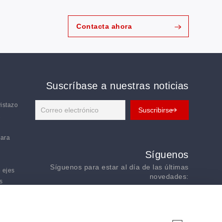
Contacta ahora
Suscríbase a nuestras noticias
vistazo
2
para
Síguenos
Síguenos para estar al día de las últimas
 ejes
novedades:
s
lla