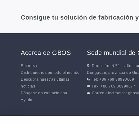
Consigue tu solución de fabricación 
Acerca de GBOS
Sede mundial de
Empresa
Dirección: N.º 1, calle L
Distribuidores en todo el mundo
Dongguan, provincia de Gu
Descubra nuestras últimas
Tel: +86 769 88990609
noticias
Fax: +86 769 88990677
Póngase en contacto con
Correo electrónico:
gbos
Ayuda