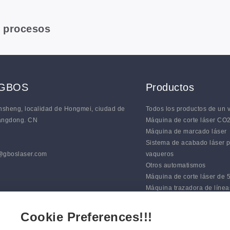
y procesos
 GBOS
Productos
iansheng, localidad de Hongmei, ciudad de
Todos los productos de un 
angdong. CN
Máquina de corte láser CO
Máquina de marcado láser
Sistema de acabado láser 
@gboslaser.com
vaqueros
Otros automatismos
Máquina de corte láser de 5
Máquina trazadora de línea
automática
Sistemas de corte con cuchi
Cookie Preferences!!!
digital