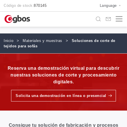
Código de stock:
870145
Language
Inicio
>
Materiales y muestras
>
Soluciones de corte de
tejidos para sofás
Reserva una demostración virtual para descubrir
nuestras soluciones de corte y procesamiento
digitales.
Solicita una demostración en línea o presencial
Consigue tu solución de fabricación y procesos