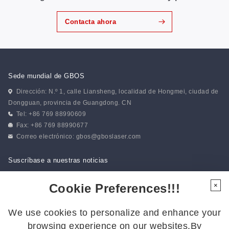
Contacta ahora
Sede mundial de GBOS
Dirección: N.º 1, calle Liansheng, localidad de Hongmei, ciudad de
Dongguan, provincia de Guangdong. CN
Tel: +86 769 88990609
Fax: +86 769 88990677
Correo electrónico:
gbos@gboslaser.com
Suscríbase a nuestras noticias
Cookie Preferences!!!
×
Síguenos
We use cookies to personalize and enhance your
Síguenos para estar al día de las últimas novedades:
browsing experience on our websites.By