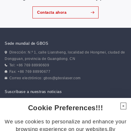
Contacta ahora
Sede mundial de GBOS
Dirección: N.º 1, calle Liansheng, localidad de Hongmei, ciudad de
Dongguan, provincia de Guangdong. CN
Tel: +86 769 88990609
Fax: +86 769 88990677
Correo electrónico:
gbos@gboslaser.com
Suscríbase a nuestras noticias
Cookie Preferences!!!
×
Síguenos
We use cookies to personalize and enhance your
Síguenos para estar al día de las últimas novedades:
browsing experience on our websites.By