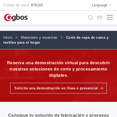
Código de stock:
870145
Language
Inicio
>
Materiales y muestras
>
Corte de ropa de cama y
textiles para el hogar
Reserva una demostración virtual para descubrir
nuestras soluciones de corte y procesamiento
digitales.
Solicita una demostración en línea o presencial
Consigue tu solución de fabricación y procesos