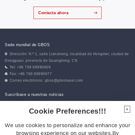
Contacta ahora
Sede mundial de GBOS
Dirección: N.º 1, calle Liansheng, localidad de Hongmei, ciudad de
Dongguan, provincia de Guangdong. CN
Tel: +86 769 88990609
Fax: +86 769 88990677
Correo electrónico:
gbos@gboslaser.com
Suscríbase a nuestras noticias
Cookie Preferences!!!
×
Síguenos
We use cookies to personalize and enhance your
Síguenos para estar al día de las últimas novedades:
browsing experience on our websites.By