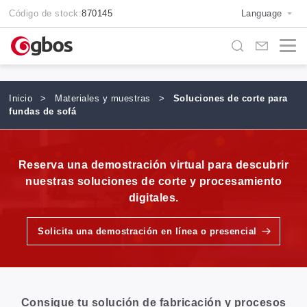
Código de stock:
870145
Language
Inicio
>
Materiales y muestras
>
Soluciones de corte para
fundas de sofá
Reserva una demostración virtual para descubrir
nuestras soluciones de corte y procesamiento
digitales.
Solicita una demostración en línea o presencial
Consigue tu solución de fabricación y procesos