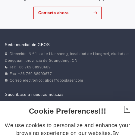
Contacta ahora
Sede mundial de GBOS
Dirección: N.º 1, calle Liansheng, localidad de Hongmei, ciudad de
Dongguan, provincia de Guangdong. CN
Tel: +86 769 88990609
Fax: +86 769 88990677
Correo electrónico:
gbos@gboslaser.com
Suscríbase a nuestras noticias
Cookie Preferences!!!
×
Síguenos
We use cookies to personalize and enhance your
Síguenos para estar al día de las últimas novedades:
browsing experience on our websites.By