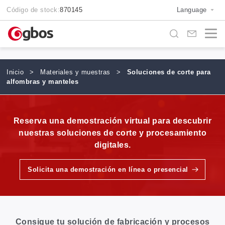
Código de stock:
870145
Language
Inicio
>
Materiales y muestras
>
Soluciones de corte para
alfombras y manteles
Reserva una demostración virtual para descubrir
nuestras soluciones de corte y procesamiento
digitales.
Solicita una demostración en línea o presencial
Consigue tu solución de fabricación y procesos