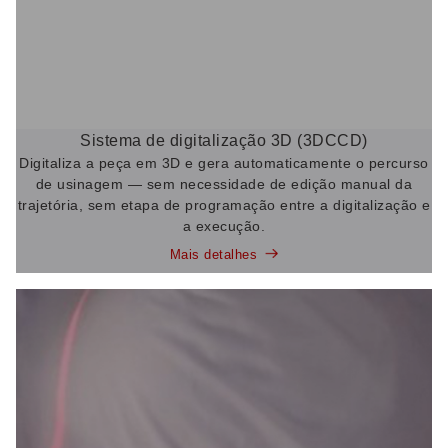
Sistema de digitalização 3D (3DCCD)
Digitaliza a peça em 3D e gera automaticamente o percurso
de usinagem — sem necessidade de edição manual da
trajetória, sem etapa de programação entre a digitalização e
a execução.
Mais detalhes