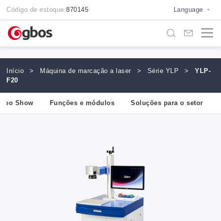
Código de estoque:
870145
Language
Início
>
Máquina de marcação a laser
>
Série YLP
>
YLP-
F20
ídeo Show
Funções e módulos
Soluções para o setor