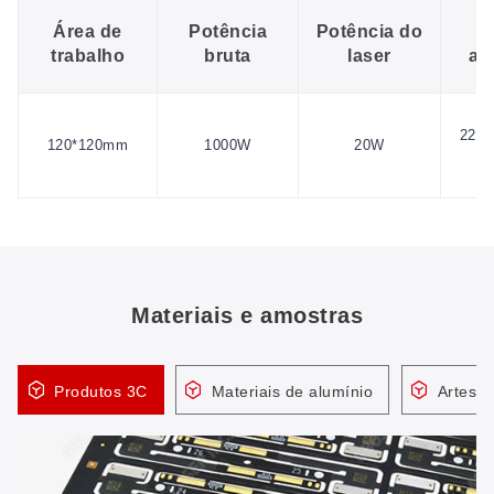
Área de
Potência
Potência do
F
trabalho
bruta
laser
al
220V
120*120mm
1000W
20W
Materiais e amostras
Produtos 3C
Materiais de alumínio
Artesan