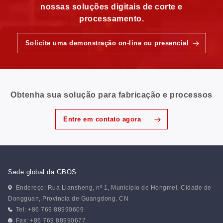
nossas soluções digitais de corte e
processamento.
Solicite uma demonstração on-line ou presencial
Obtenha sua solução para fabricação e processos
Entre em contato agora
Sede global da GBOS
Endereço: Rua Liansheng, nº 1, Município de Hongmei, Cidade de
Dongguan, Província de Guangdong. CN
Tel: +86 769 88990609
Fax: +86 769 88990677