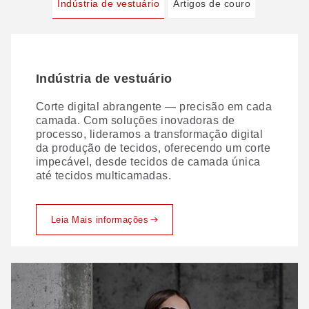
Indústria de vestuário
Artigos de couro
Indústria de vestuário
Artigos de couro
Corte digital abrangente — precisão em cada
O corte tradicional de couro apresenta
camada. Com soluções inovadoras de
inúmeros desafios. Veja como a GBOS os
processo, lideramos a transformação digital
resolve.
da produção de tecidos, oferecendo um corte
impecável, desde tecidos de camada única
até tecidos multicamadas.
Leia Mais informações
Leia Mais informações