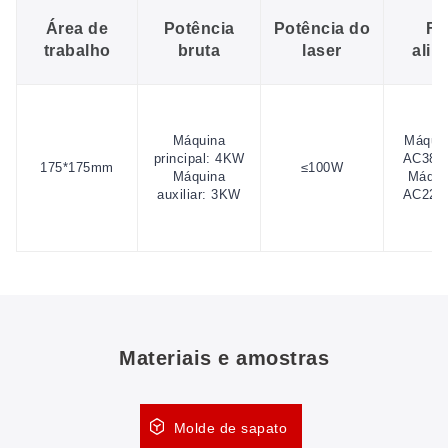
Área de
Potência
Potência do
Fo
trabalho
bruta
laser
alim
Máquina
Máquin
principal: 4KW
AC380
175*175mm
≤100W
Máquina
Máquin
auxiliar: 3KW
AC220
Materiais e amostras
Molde de sapato