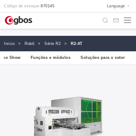
Código de estoque:
870145
Language
Início
>
Robô
>
Série R2
>
R2-AT
ídeo Show
Funções e módulos
Soluções para o setor