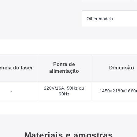
Fonte de
ência do laser
Dimensão
alimentação
220V/16A, 50Hz ou
-
1450×2180×166
60Hz
Materiais e amostras