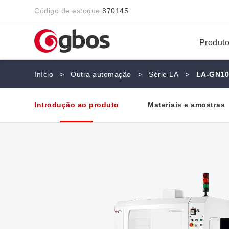
Código de estoque:
870145
Produt
Início
>
Outra automação
>
Série LA
>
LA-GN10
Introdução ao produto
Materiais e amostras