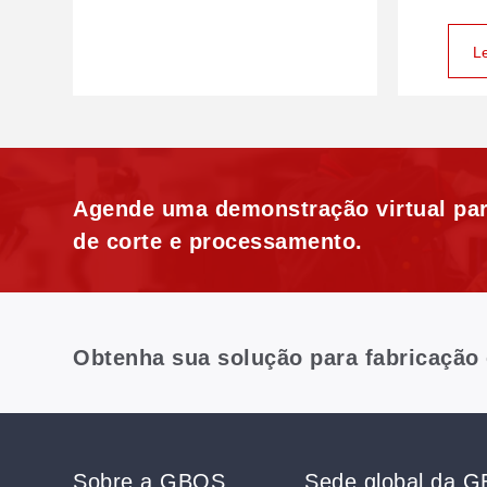
L
Agende uma demonstração virtual par
de corte e processamento.
Obtenha sua solução para fabricação
Sobre a GBOS
Sede global da 