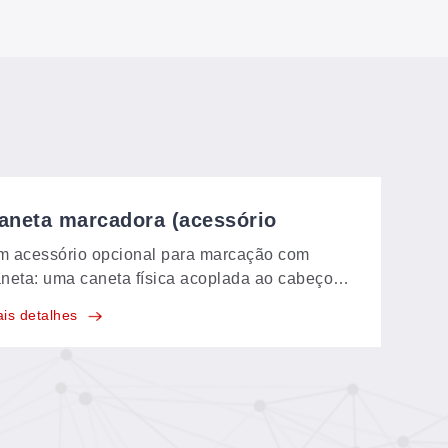
aneta marcadora (acessório
pcional)
 acessório opcional para marcação com
neta: uma caneta física acoplada ao cabeçote
 máquina traça linhas e faz marcações
is detalhes
retamente no material — um complemento
onômico para trabalhos que exigem linhas de
ferência traçadas paralelamente ao corte.