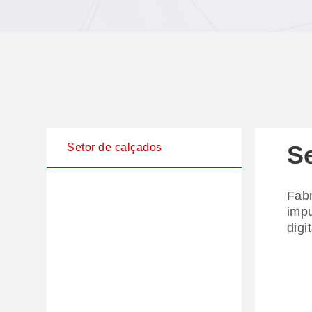
S
Setor de calçados
Fabr
impu
digi