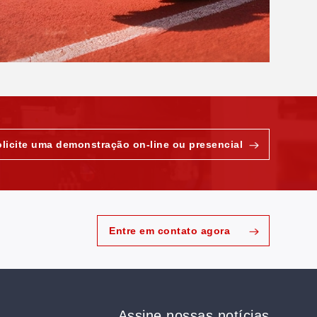
olicite uma demonstração on-line ou presencial
Entre em contato agora
Assine nossas notícias