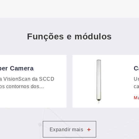
Funções e módulos
per Camera
C
o
ra VisionScan da SCCD
Um
os contornos dos
ca
 segundos — mesmo
da
Ma
rmato — sem
di
amento gráfico: basta
ec
ivo de corte
re
ar.
+
Expandir mais