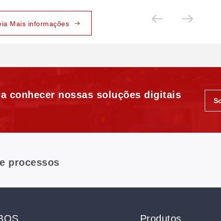
eia Mais informações
a conhecer nossas soluções digitais
S
 e processos
GBOS
Produtos