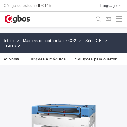
Código de estoque:
870145
Language
Início
>
Máquina de corte a laser CO2
>
Série GH
>
GH1812
ídeo Show
Funções e módulos
Soluções para o setor