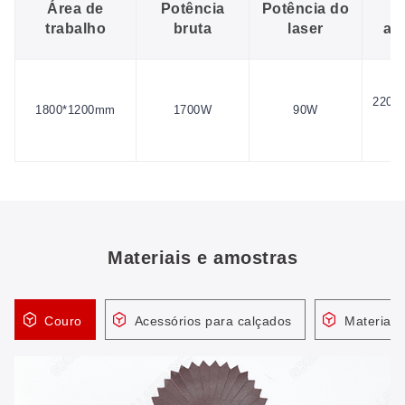
Área de
Potência
Potência do
F
trabalho
bruta
laser
al
220V/
1800*1200mm
1700W
90W
Materiais e amostras
Couro
Acessórios para calçados
Material s