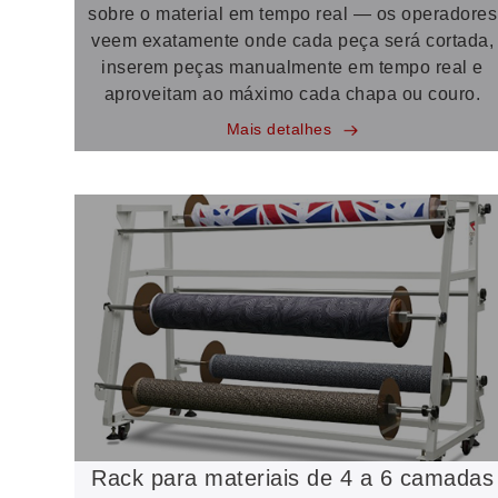
sobre o material em tempo real — os operadores
veem exatamente onde cada peça será cortada,
inserem peças manualmente em tempo real e
aproveitam ao máximo cada chapa ou couro.
Mais detalhes
Rack para materiais de 4 a 6 camadas