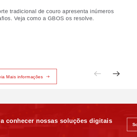
rte tradicional de couro apresenta inúmeros
icação inteligente de calçados 4.0
fios. Veja como a GBOS os resolve.
lsionada por IA: sem matrizes de corte, corte
tal em um único passo.
eia Mais informações
eia Mais informações
a conhecer nossas soluções digitais
S