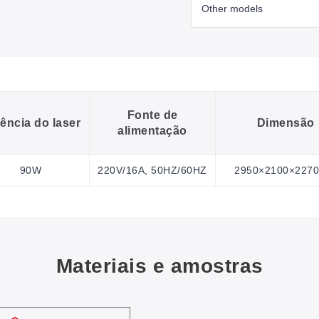
Fonte de
ência do laser
Dimensão
alimentação
90W
220V/16A, 50HZ/60HZ
2950×2100×227
Materiais e amostras