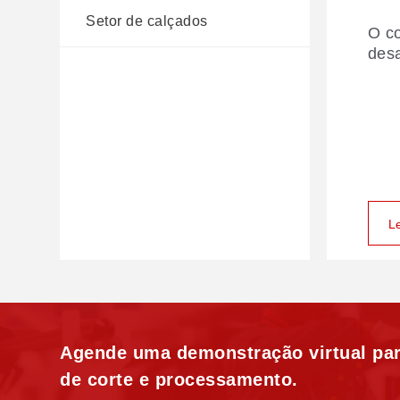
Setor de calçados
O co
Fabr
desa
impu
digi
L
L
Agende uma demonstração virtual par
de corte e processamento.