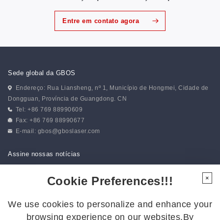
Entre em contato agora
Sede global da GBOS
Endereço: Rua Liansheng, nº 1, Município de Hongmei, Cidade de
Dongguan, Província de Guangdong. CN
Tel: +86 769 88990609
Fax: +86 769 88990677
E-mail:
gbos@gboslaser.com
Assine nossas notícias
Cookie Preferences!!!
×
Siga-nos
We use cookies to personalize and enhance your
Siga-nos para ficar por dentro das últimas novidades:
browsing experience on our websites.By