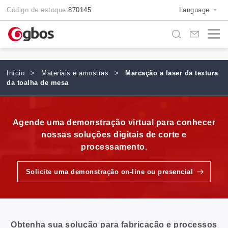
Código de estoque:
870145
Language
Início
>
Materiais e amostras
>
Marcação a laser da textura
da toalha de mesa
Agende uma demonstração virtual para conhecer
nossas soluções digitais de corte e
processamento.
Solicite uma demonstração on-line ou presencial
Obtenha sua solução para fabricação e processos