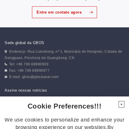
Entre em contato agora
Sede global da GBOS
Endereço: Rua Liansheng, nº 1, Município de Hongmei, Cidade de
Dongguan, Província de Guangdong. CN
Tel: +86 769 88990609
Fax: +86 769 88990677
E-mail:
gbos@gboslaser.com
Assine nossas notícias
Cookie Preferences!!!
×
Siga-nos
We use cookies to personalize and enhance your
Siga-nos para ficar por dentro das últimas novidades:
browsing experience on our websites.By