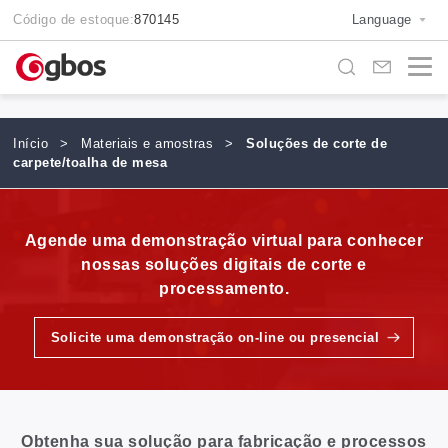
Código de estoque:
870145
Language
Início
>
Materiais e amostras
>
Soluções de corte de
carpete/toalha de mesa
Agende uma demonstração virtual para conhecer
nossas soluções digitais de corte e
processamento.
Solicite uma demonstração on-line ou presencial
Obtenha sua solução para fabricação e processos