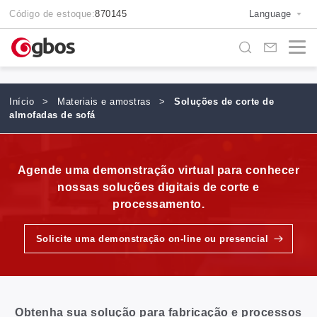
Código de estoque:
870145
Language
Início
>
Materiais e amostras
>
Soluções de corte de
almofadas de sofá
Agende uma demonstração virtual para conhecer
nossas soluções digitais de corte e
processamento.
Solicite uma demonstração on-line ou presencial
Obtenha sua solução para fabricação e processos