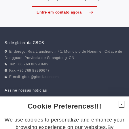
Entre em contato agora
Sede global da GBOS
Endereço: Rua Liansheng, nº 1, Município de Hongmei, Cidade de
Dongguan, Província de Guangdong. CN
Tel: +86 769 88990609
Fax: +86 769 88990677
E-mail:
gbos@gboslaser.com
Assine nossas notícias
Cookie Preferences!!!
×
Siga-nos
We use cookies to personalize and enhance your
Siga-nos para ficar por dentro das últimas novidades:
browsing experience on our websites.By