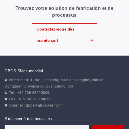
Trouvez votre solution de fabrication et de
processus
Contactez-nous dès
maintenant
GBOS Siège mondial
Adresse : n° 1, rue Liansheng, ville de Hongmei, ville de
Dongguan, province du Guangdong. CN
Tel : +86 769 88990609
Fax : +86 769 88990677
Courriel :
gbos@gboslaser.com
S'abonner à nos nouvelles