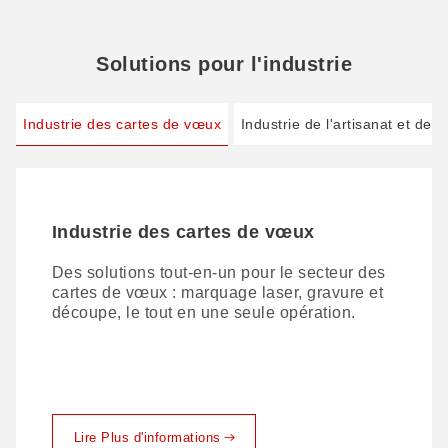
Solutions pour l'industrie
Industrie des cartes de vœux
Industrie de l'artisanat et des
Industrie des cartes de vœux
Industrie de l'artisanat et des
cadeaux
Des solutions tout-en-un pour le secteur des
cartes de vœux : marquage laser, gravure et
Les acheteurs étant de plus en plus
découpe, le tout en une seule opération.
demandeurs de personnalisation, une
machine multifonction unique s'impose
comme le choix le plus judicieux.
Lire Plus d'informations