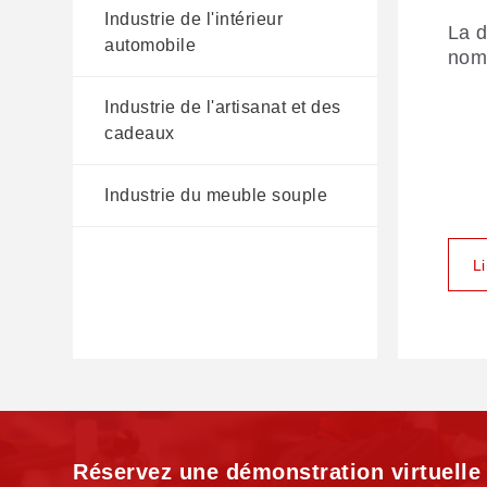
a
d
s
Industrie de l'intérieur
La d
automobile
nomb
Le t
Les 
GBO
d'au
pers
inte
Industrie de l'artisanat et des
véh
s'im
et d
cadeaux
grâc
perm
déco
sans
Industrie du meuble souple
marq
L
L
L
L
Réservez une démonstration virtuelle