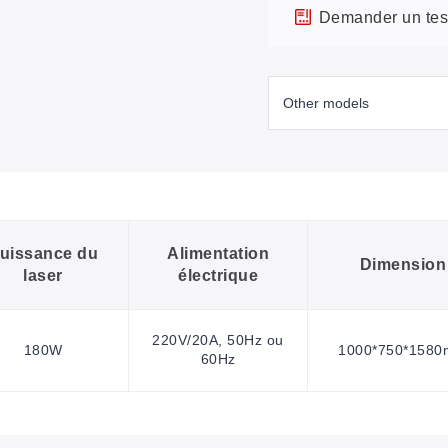
Demander un test
uissance du
Alimentation
Dimension
laser
électrique
220V/20A, 50Hz ou
180W
1000*750*158
60Hz