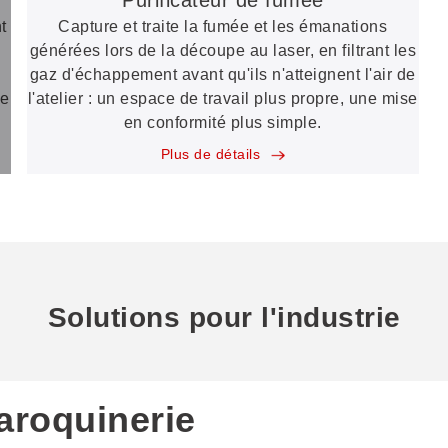
t
Capture et traite la fumée et les émanations
générées lors de la découpe au laser, en filtrant les
gaz d'échappement avant qu'ils n'atteignent l'air de
re
l'atelier : un espace de travail plus propre, une mise
en conformité plus simple.
Plus de détails
Solutions pour l'industrie
aroquinerie
dustrie de l'intérieur
dustrie de l'artisanat et
ndustrie du meuble