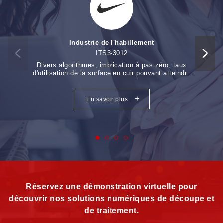
Industrie de l'habillement
ITS3-3012
Divers algorithmes, imbrication à pas zéro, taux
La 
d'utilisation de la surface en cuir pouvant atteindre
d'ali
85% ou plus.
système
il peu
+
En savoir plus
Réservez une démonstration virtuelle pour
découvrir nos solutions numériques de découpe et
de traitement.