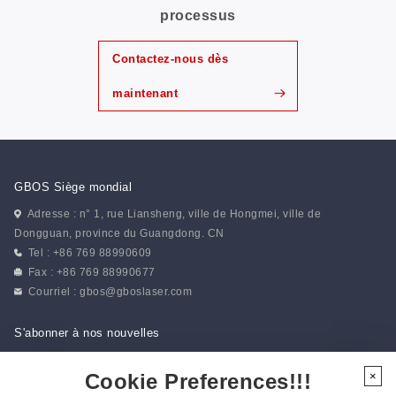
processus
Contactez-nous dès
maintenant
GBOS Siège mondial
Adresse : n° 1, rue Liansheng, ville de Hongmei, ville de
Dongguan, province du Guangdong. CN
Tel : +86 769 88990609
Fax : +86 769 88990677
Courriel :
gbos@gboslaser.com
S'abonner à nos nouvelles
Cookie Preferences!!!
×