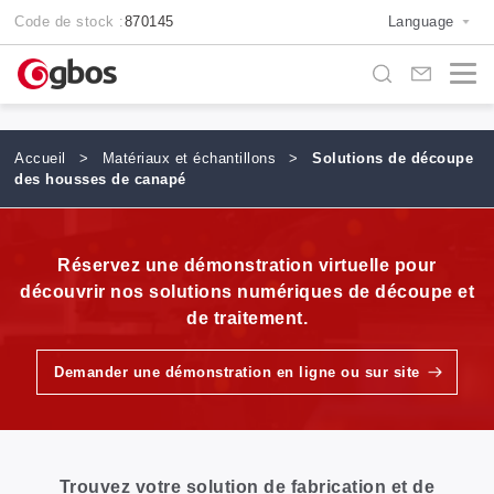
Code de stock :
870145
Language
Accueil
>
Matériaux et échantillons
>
Solutions de découpe
des housses de canapé
Réservez une démonstration virtuelle pour
découvrir nos solutions numériques de découpe et
de traitement.
Demander une démonstration en ligne ou sur site
Trouvez votre solution de fabrication et de