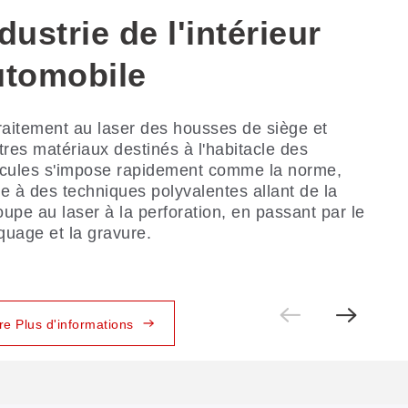
dustrie de l'intérieur
ndustrie du meuble
aroquinerie
utomobile
ouple
écoupe traditionnelle du cuir présente de
reux défis. Voici comment GBOS les relève.
raitement au laser des housses de siège et
S associe un imbrication automatisée
tres matériaux destinés à l'habitacle des
lligente à des techniques expertes de découpe
icules s'impose rapidement comme la norme,
e marquage des tissus d'ameublement,
e à des techniques polyvalentes allant de la
ettant ainsi un contrôle rigoureux des coûts
upe au laser à la perforation, en passant par le
 compromettre la qualité.
uage et la gravure.
ire Plus d'informations
ire Plus d'informations
ire Plus d'informations