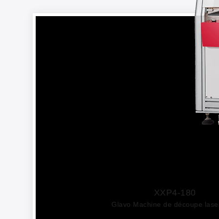
XXP4-180
Glavo Machine de découpe las