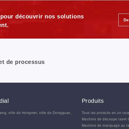
 pour découvrir nos solutions
De
nt.
 et de processus
ial
Produits
heng, ville de Hongmei, ville de Dongguan,
Tous les produits en un cou
N
Machine de découpe laser
Machine de marquage au l