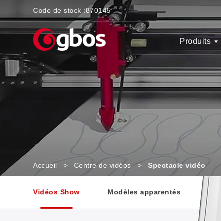
Code de stock :
870145
Produits
Accueil
>
Centre de vidéos
>
Spectacle vidéo
Vidéos Show
Modèles apparentés
Sol