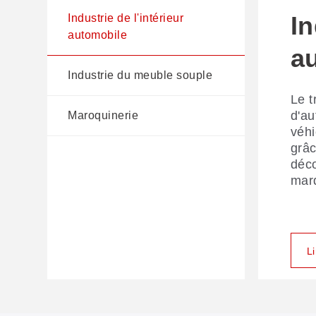
In
I
M
Industrie de l'intérieur
automobile
a
s
La d
Industrie du meuble souple
nomb
Le t
GBO
d'au
inte
Maroquinerie
véh
et d
grâc
perm
déco
sans
marq
L
L
L