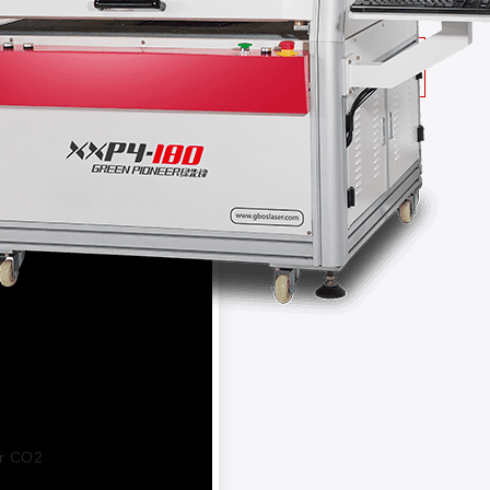
+
En savoir plus
er CO2