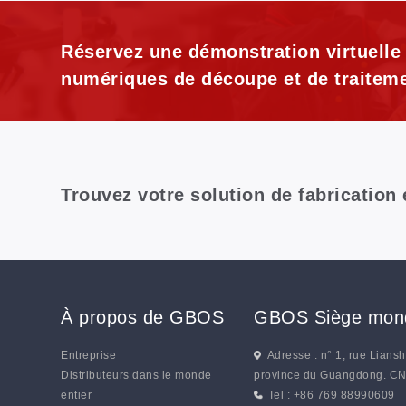
Réservez une démonstration virtuelle
numériques de découpe et de traiteme
Trouvez votre solution de fabrication
À propos de GBOS
GBOS Siège mond
Entreprise
Adresse : n° 1, rue Lians
Distributeurs dans le monde
province du Guangdong. C
entier
Tel : +86 769 88990609