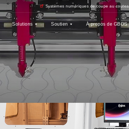
Systèmes numériques de coupe au coute
Solutions
Soutien
À propos de GBOS
utions pour l'industrie
Matériaux et échantillons