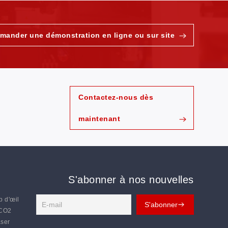
mander une démonstration en ligne ou sur site
Contactez-nous dès
maintenant
S'abonner à nos nouvelles
p d'œil
 CO2
aser