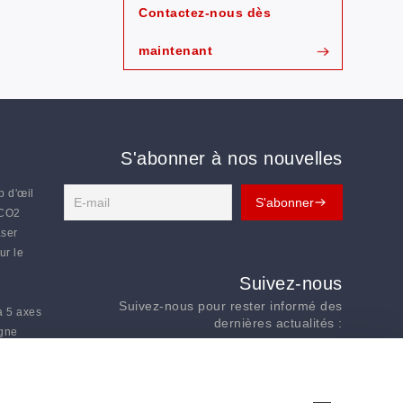
Contactez-nous dès
maintenant
S'abonner à nos nouvelles
p d'œil
 CO2
aser
ur le
Suivez-nous
Suivez-nous pour rester informé des
à 5 axes
dernières actualités :
igne