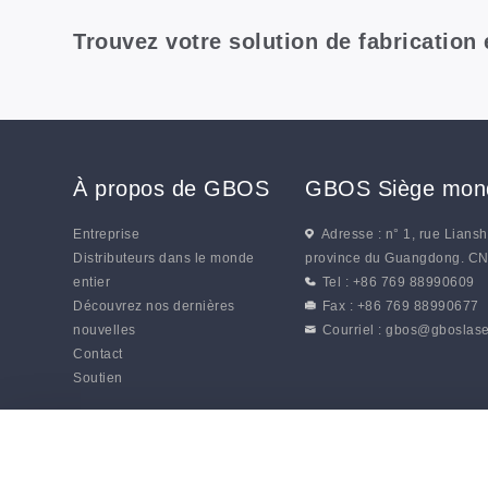
Trouvez votre solution de fabrication
À propos de GBOS
GBOS Siège mond
Entreprise
Adresse : n° 1, rue Lians
Distributeurs dans le monde
province du Guangdong. C
entier
Tel : +86 769 88990609
Découvrez nos dernières
Fax : +86 769 88990677
nouvelles
Courriel :
gbos@gboslase
Contact
Soutien