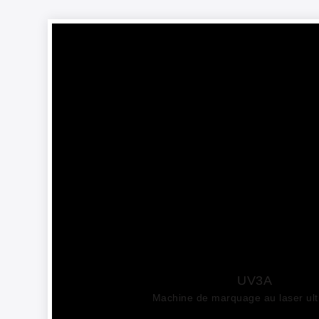
UV3A
Machine de marquage au laser ultr