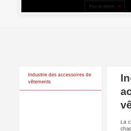
Plus de détails
In
Industrie des accessoires de
vêtements
a
v
La c
chaq