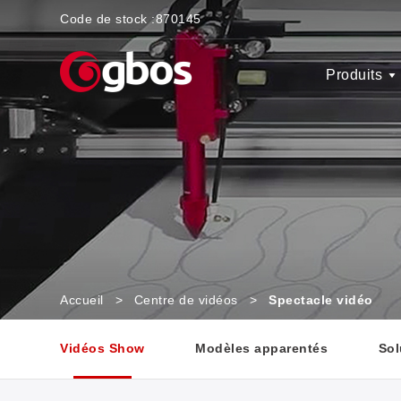
Code de stock :
870145
Produits
Accueil
>
Centre de vidéos
>
Spectacle vidéo
Vidéos Show
Modèles apparentés
Sol