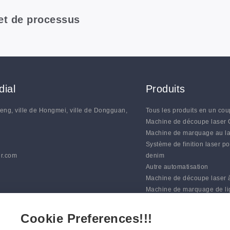
 et de processus
ial
Produits
heng, ville de Hongmei, ville de Dongguan,
Tous les produits en un cou
N
Machine de découpe laser
Machine de marquage au l
Système de finition laser po
r.com
denim
Autre automatisation
Machine de découpe laser 
Machine de marquage de l
automatique
Systèmes de coupe à lame
Cookie Preferences!!!
numérique