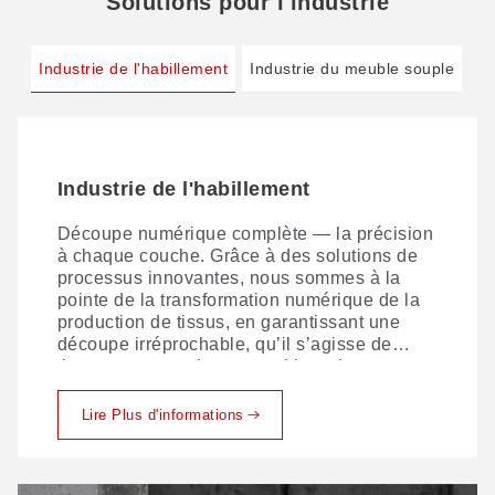
Solutions pour l'industrie
Industrie de l'habillement
Industrie du meuble souple
Industrie de l'habillement
Industrie du meuble souple
Découpe numérique complète — la précision
GBOS associe un imbrication automatisée
à chaque couche. Grâce à des solutions de
intelligente à des techniques expertes de
processus innovantes, nous sommes à la
découpe et de marquage des tissus
pointe de la transformation numérique de la
d'ameublement, permettant ainsi un contrôle
production de tissus, en garantissant une
rigoureux des coûts sans compromettre la
découpe irréprochable, qu’il s’agisse de
qualité.
tissus monocouches ou multicouches.
Lire Plus d'informations
Lire Plus d'informations