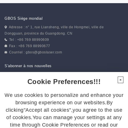
GBOS Siège mondial
Adresse : n° 1, rue Liansheng, ville de Hongmei, ville de
Dongguan, province du Guangdong. CN
Tel : +86 769 88990609
Fax : +86 769 88990677
Courriel :
gbos@gboslaser.com
S'abonner à nos nouvelles
Cookie Preferences!!!
×
Suivez-nous
We use cookies to personalize and enhance your
Suivez-nous pour rester informé des dernières actualités :
browsing experience on our websites.By
clicking"Accept all cookies",you agree to the use
of cookies.You can manage your settings at any
time through Cookie Preferences or read our