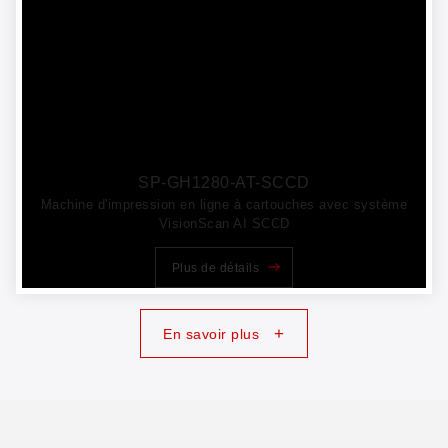
SP-GH1280-AT-SCCD
Machine d'impression en ligne à cartouches avec système
VisionScan AI SCCD
Plus de détails
+
En savoir plus