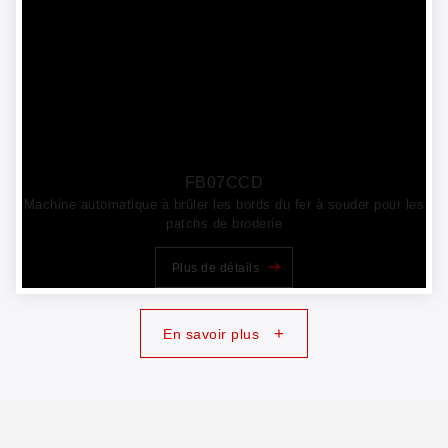
FB07CCD
Machine automatique à brûler les bords du fer à souder pour les
patchs de broderie
Plus de détails
+
En savoir plus