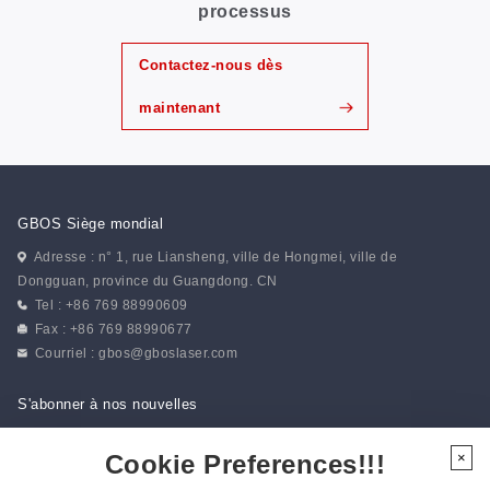
processus
Contactez-nous dès
maintenant
GBOS Siège mondial
Adresse : n° 1, rue Liansheng, ville de Hongmei, ville de
Dongguan, province du Guangdong. CN
Tel : +86 769 88990609
Fax : +86 769 88990677
Courriel :
gbos@gboslaser.com
S'abonner à nos nouvelles
Cookie Preferences!!!
×