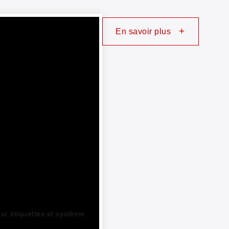
+
En savoir plus
r étiquettes et système
e