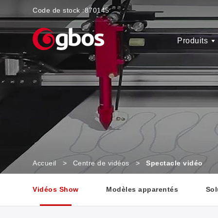
Code de stock :
870145
Produits
Accueil
>
Centre de vidéos
>
Spectacle vidéo
Vidéos Show
Modèles apparentés
Sol