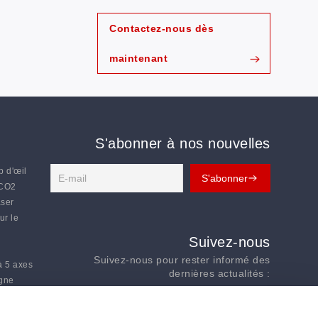
Contactez-nous dès
maintenant
S'abonner à nos nouvelles
p d'œil
 CO2
aser
ur le
Suivez-nous
Suivez-nous pour rester informé des
à 5 axes
dernières actualités :
igne