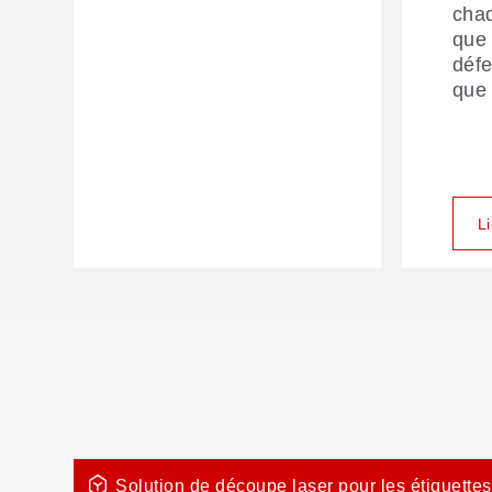
chaq
que 
défe
que 
L
Solution de découpe laser pour les étiquettes