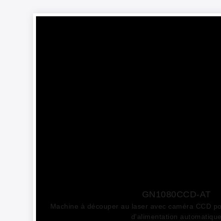
GN1080CCD-AT
Machine à découper au laser avec caméra CCD pou
d'alimentation automatiqu