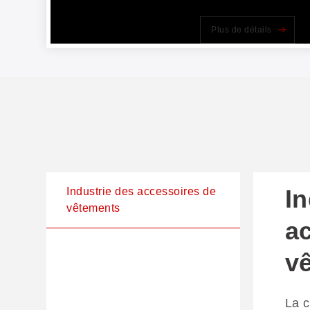
Plus de détails
In
Industrie des accessoires de
vêtements
a
v
La c