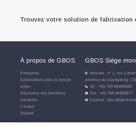
Trouvez votre solution de fabrication
À propos de GBOS
GBOS Siège mond
Entreprise
Adresse : n° 1, rue Lians
Distributeurs dans le monde
province du Guangdong. C
entier
Tel : +86 769 88990609
Découvrez nos dernières
Fax : +86 769 88990677
nouvelles
Courriel :
gbos@gboslase
Contact
Soutien