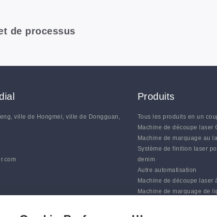
 et de processus
ial
Produits
heng, ville de Hongmei, ville de Dongguan,
Tous les produits en un cou
N
Machine de découpe laser
Machine de marquage au l
Système de finition laser po
r.com
denim
Autre automatisation
Machine de découpe laser 
Machine de marquage de l
automatique
Systèmes de coupe à lame