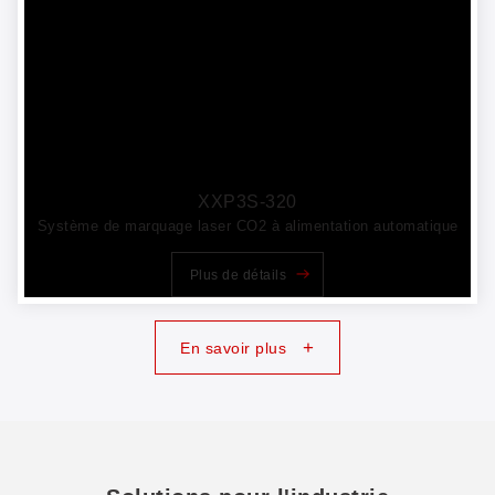
XXP3S-320
Système de marquage laser CO2 à alimentation automatique
Plus de détails
+
En savoir plus