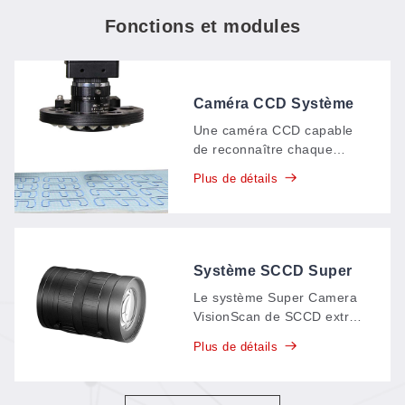
Fonctions et modules
Caméra CCD Système
VisionScan
Une caméra CCD capable
de reconnaître chaque
pièce et de la découper
Plus de détails
intelligemment le long de
ses contours, avec une
zone de détection d'environ
150 × 120 mm —
positionnement par points
Système SCCD Super
caractéristiques,
Camera VisionScan
Le système Super Camera
multipoints et extraction de
VisionScan de SCCD extrait
contours, le tout dans un
automatiquement les
seul système.
Plus de détails
contours des motifs en
seulement 5 secondes —
même pour les motifs