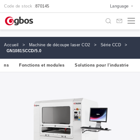
Code de stock :
870145
Language
Accueil
>
Machine de découpe laser CO2
>
Série CCD
>
GN1081SCCD/5.0
llons
Fonctions et modules
Solutions pour l'industrie