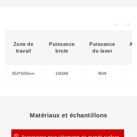
Zone de
Puissance
Puissance
Al
travail
brute
du laser
é
850*600mm
1600W
90W
5
Matériaux et échantillons
Accessoires pour vêtements de grande surface