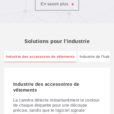
grand format — sans aucun
+
En savoir plus
traitement graphique : il
suffit de scanner, d'obtenir
instantanément le fichier de
découpe, puis de découper.
Solutions pour l'industrie
Industrie des accessoires de vêtements
Industrie de l'habil
Industrie des accessoires de
Industrie de l'habillement
vêtements
Découpe numérique complète — la précision
à chaque couche. Grâce à des solutions de
La caméra détecte instantanément le contour
processus innovantes, nous sommes à la
de chaque étiquette pour une découpe
pointe de la transformation numérique de la
précise, tandis que le logiciel signale