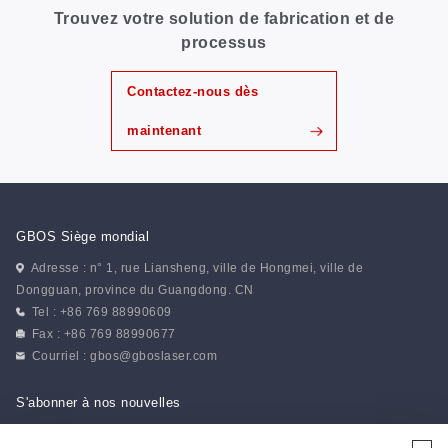
Trouvez votre solution de fabrication et de
processus
Contactez-nous dès
maintenant
GBOS Siège mondial
Adresse : n° 1, rue Liansheng, ville de Hongmei, ville de
Dongguan, province du Guangdong. CN
Tel : +86 769 88990609
Fax : +86 769 88990677
Courriel :
gbos@gboslaser.com
S'abonner à nos nouvelles