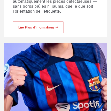
production de tissus, en garantissant une
automatiquement les pièces défectueuses —
découpe irréprochable, qu’il s’agisse de
sans bords brûlés ni jaunis, quelle que soit
tissus monocouches ou multicouches.
l'orientation de l'étiquette.
Lire Plus d'informations
Lire Plus d'informations