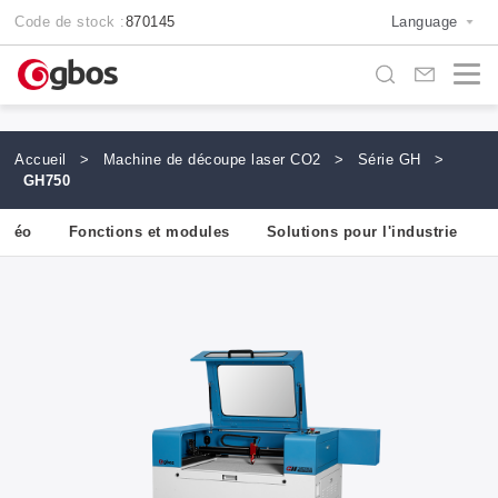
Code de stock :
870145
Language
Accueil
>
Machine de découpe laser CO2
>
Série GH
>
GH750
vidéo
Fonctions et modules
Solutions pour l'industrie