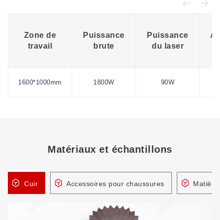
Zone de
Puissance
Puissance
Al
travail
brute
du laser
é
1600*1000mm
1800W
90W
Matériaux et échantillons
Cuir
Accessoires pour chaussures
Matière