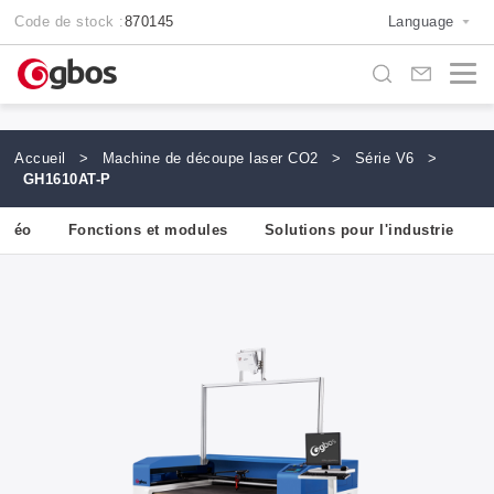
Code de stock :
870145
Language
Accueil
>
Machine de découpe laser CO2
>
Série V6
>
GH1610AT-P
vidéo
Fonctions et modules
Solutions pour l'industrie