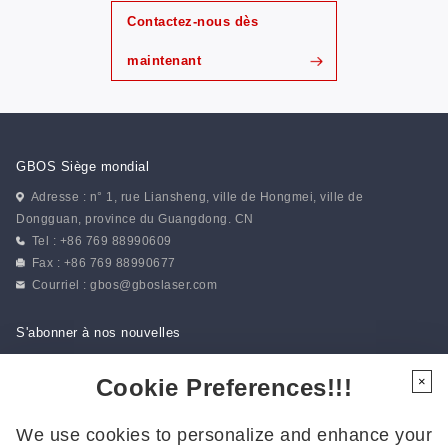
Contactez-nous dès
maintenant
GBOS Siège mondial
Adresse : n° 1, rue Liansheng, ville de Hongmei, ville de
Dongguan, province du Guangdong. CN
Tel : +86 769 88990609
Fax : +86 769 88990677
Courriel :
gbos@gboslaser.com
S'abonner à nos nouvelles
Cookie Preferences!!!
×
Suivez-nous
We use cookies to personalize and enhance your
Suivez-nous pour rester informé des dernières actualités :