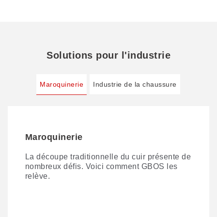
Solutions pour l'industrie
Maroquinerie
Industrie de la chaussure
Maroquinerie
Industrie de la chaussure
La découpe traditionnelle du cuir présente de
Fabrication 4.0 de chaussures intelligentes
nombreux défis. Voici comment GBOS les
basée sur l'IA : plus de matrices de découpe,
relève.
découpe numérique tout-en-un.