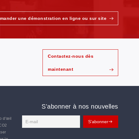
PUR à double tête (DP-GN1280TT-AT-
mander une démonstration en ligne ou sur site
SCCD)
Contactez-nous dès
maintenant
S'abonner à nos nouvelles
p d'œil
 CO2
aser
ur le