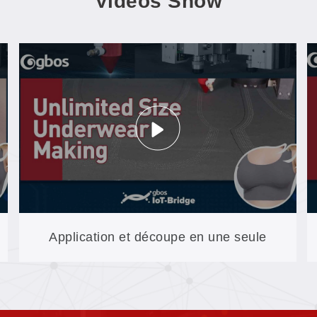
Vidéos Show
Application et découpe en une seule
étape : collage PUR pour sous-vêtements