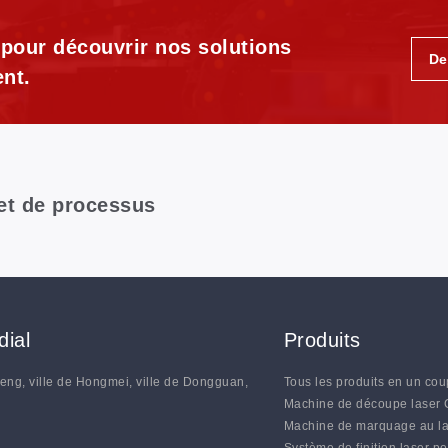
sans coutures (DP-GN1280TT-AT-SCCD)
 pour découvrir nos solutions
De
nt.
 et de processus
ial
Produits
heng, ville de Hongmei, ville de Dongguan,
Tous les produits en un cou
N
Machine de découpe laser
Machine de marquage au l
Système de finition laser po