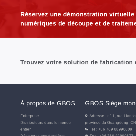
des vêtements sans coutures
Réservez une démonstration virtuelle
numériques de découpe et de traiteme
Trouvez votre solution de fabrication
À propos de GBOS
GBOS Siège mond
Entreprise
Adresse : n° 1, rue Lians
Distributeurs dans le monde
province du Guangdong. C
entier
Tel : +86 769 88990609
Découvrez nos dernières
Fax : +86 769 88990677