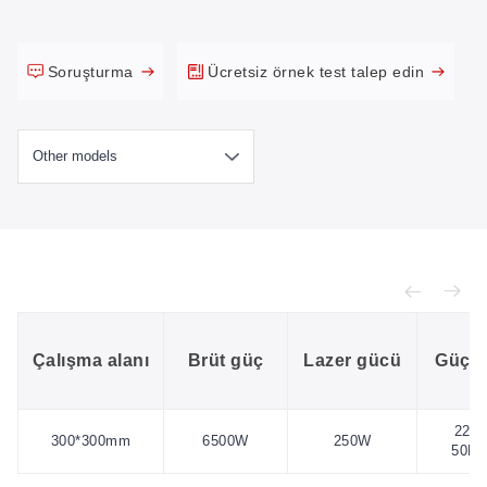
Soruşturma
Ücretsiz örnek test talep edin
Çalışma alanı
Brüt güç
Lazer gücü
Güç k
220V
300*300mm
6500W
250W
50HZ