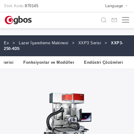
Stok Kodu:
870145
Language
Ev
>
Lazer İşaretleme Makinesi
>
XXP3 Serisi
>
XXP3-
250-4DS
sterisi
Fonksiyonlar ve Modüller
Endüstri Çözümleri