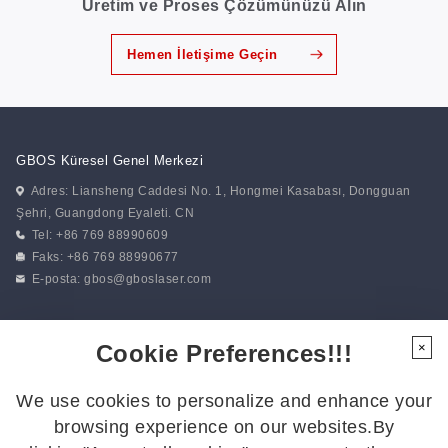
Üretim ve Proses Çözümünüzü Alın
Hemen İletişime Geçin
GBOS Küresel Genel Merkezi
Adres: Liansheng Caddesi No. 1, Hongmei Kasabası, Dongguan
Şehri, Guangdong Eyaleti. CN
Tel: +86 769 88990609
Faks: +86 769 88990677
E-posta:
gbos@gboslaser.com
Haberlerimize abone olun
Cookie Preferences!!!
×
We use cookies to personalize and enhance your
Bizi Takip Edin
browsing experience on our websites.By
En son gelişmelerden haberdar olmak için bizi takip edin: