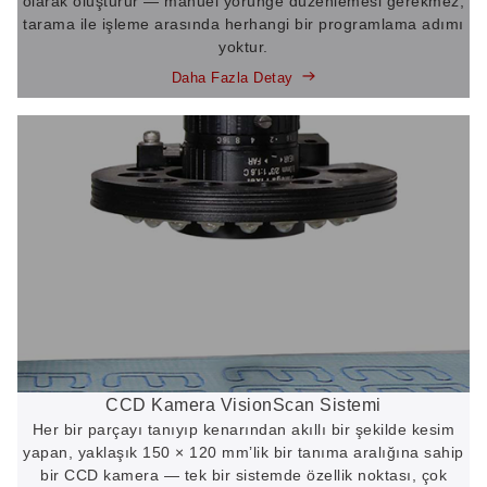
olarak oluşturur — manuel yörünge düzenlemesi gerekmez;
tarama ile işleme arasında herhangi bir programlama adımı
yoktur.
Daha Fazla Detay
CCD Kamera VisionScan Sistemi
Her bir parçayı tanıyıp kenarından akıllı bir şekilde kesim
yapan, yaklaşık 150 × 120 mm’lik bir tanıma aralığına sahip
bir CCD kamera — tek bir sistemde özellik noktası, çok