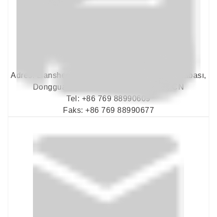
Adres: Liansheng Caddesi No. 1, Hongmei Kasabası,
Dongguan Şehri, Guangdong Eyaleti. CN
Tel: +86 769 88990609
Faks: +86 769 88990677