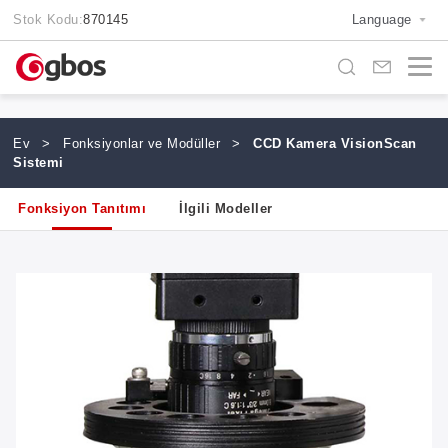
Stok Kodu:
870145
Language
Ev
>
Fonksiyonlar ve Modüller
>
CCD Kamera VisionScan
Sistemi
Fonksiyon Tanıtımı
İlgili Modeller