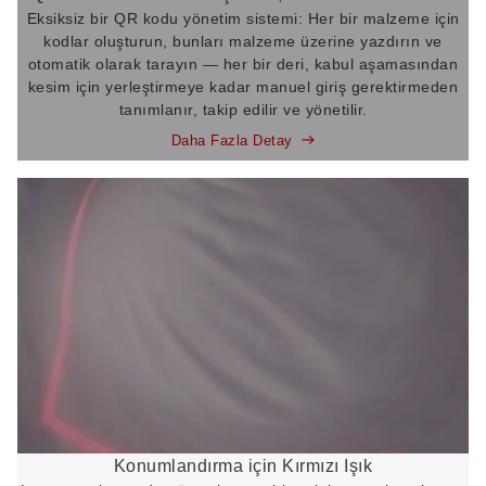
Eksiksiz bir QR kodu yönetim sistemi: Her bir malzeme için
kodlar oluşturun, bunları malzeme üzerine yazdırın ve
otomatik olarak tarayın — her bir deri, kabul aşamasından
kesim için yerleştirmeye kadar manuel giriş gerektirmeden
tanımlanır, takip edilir ve yönetilir.
Daha Fazla Detay
Konumlandırma için Kırmızı Işık