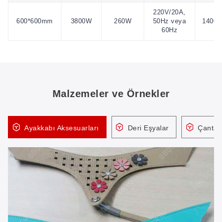
220V/20A,
600*600mm
3800W
260W
50Hz veya
1400
60Hz
Malzemeler ve Örnekler
Ayakkabı Aksesuarları
Deri Eşyalar
Çanta/