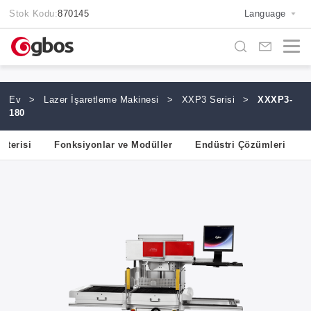
Stok Kodu:
870145
Language
Ev
>
Lazer İşaretleme Makinesi
>
XXP3 Serisi
>
XXXP3-
180
sterisi
Fonksiyonlar ve Modüller
Endüstri Çözümleri