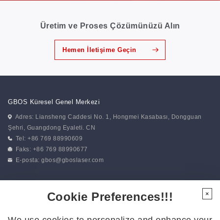
Üretim ve Proses Çözümünüzü Alın
Hemen İletişime Geçin
GBOS Küresel Genel Merkezi
Adres: Liansheng Caddesi No. 1, Hongmei Kasabası, Dongguan
Şehri, Guangdong Eyaleti. CN
Tel: +86 769 88990609
Faks: +86 769 88990677
E-posta:
gbos@gboslaser.com
Haberlerimize abone olun
Cookie Preferences!!!
×