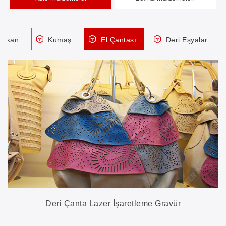
Mekan
Kumaş
El Çantası
Deri Eşyalar
Deri Çanta Lazer İşaretleme Gravür