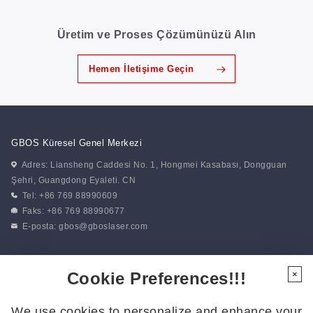
Üretim ve Proses Çözümünüzü Alın
Hemen İletişime Geçin
GBOS Küresel Genel Merkezi
Adres: Liansheng Caddesi No. 1, Hongmei Kasabası, Dongguan
Şehri, Guangdong Eyaleti. CN
Tel: +86 769 88990609
Faks: +86 769 88990677
E-posta:
gbos@gboslaser.com
Haberlerimize abone olun
Cookie Preferences!!!
×
We use cookies to personalize and enhance your