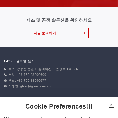
제조 및 공정 솔루션을 확인하세요
지금 문의하기
GBOS 글로벌 본사
주소: 광둥성 동관시 홍메이진 리안셩로 1호. CN
전화: +86 769 88990609
팩스: +86 769 88990677
이메일:
gbos@gboslaser.com
뉴스 구독하기
Cookie Preferences!!!
×