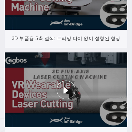
3D 부품용 5축 절삭: 트리밍 다이 없이 성형된 형상
을 다듬기 (GN602-3D-EP)