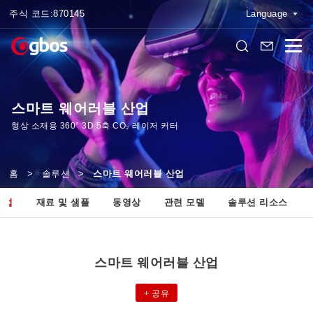
주식 코드:
870145
Language
스마트 웨어러블 산업
형상 소재용 360° 3D 5축 CO₂ 레이저 커터
홈
>
솔루션
>
스마트 웨어러블 산업
산업
재료 및 샘플
동영상
관련 모델
솔루션 리소스
스마트 웨어러블 산업
+
공유