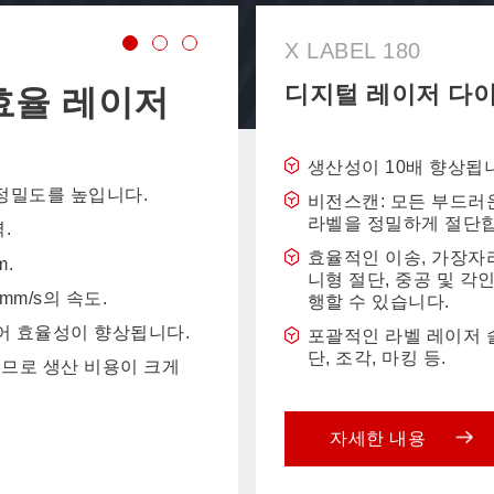
X LABEL 180
VC9-1670T/N
디지털 레이저 다이
효율 레이저
AI SCCD 
지털 커팅 
생산성이 10배 향상됩
팅 정밀도를 높입니다.
특히 소형 포맷 커팅을
비전스캔: 모든 부드러
다.
라벨을 정밀하게 절단
.
윤곽 인식 및 절단, 위치
효율적인 이송, 가장자리
m.
스템.
니형 절단, 중공 및 각
mm/s의 속도.
행할 수 있습니다.
듀얼 헤드 비동기 커팅
다.
어 효율성이 향상됩니다.
포괄적인 라벨 레이저 
단, 조각, 마킹 등.
미드솔, TPU/PU, 개스
므로 생산 비용이 크게
원단, 깔창, 장갑/모자
자세한 내용
자세한 내용