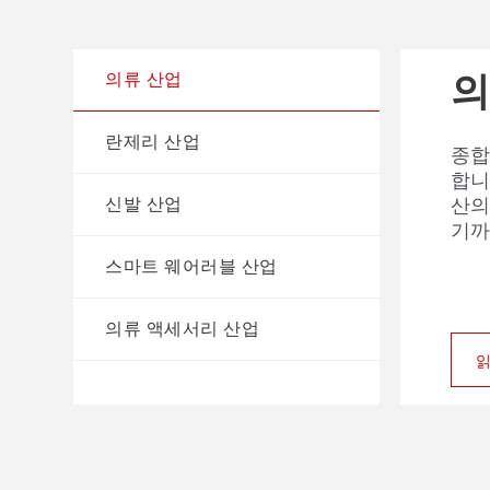
의
란
신
스
의
의류 산업
란제리 산업
종합
AI
AI
불규
카메
합니
더 
톱 
이 
절단
신발 산업
산의
및 
을 
장자
기까
란제
품 
으로
제공
스마트 웨어러블 산업
화합
의류 액세서리 산업
읽
읽
읽
읽
읽