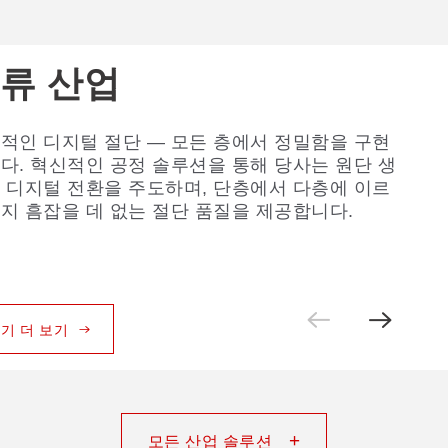
류 산업
제리 산업
발 산업
마트 웨어러블 산업
류 액세서리 산업
적인 디지털 절단 — 모든 층에서 정밀함을 구현
 VisionScan 기술은 레이스 절단 정밀도를 한 차원
 기반 스마트 신발 제조 4.0: 절단 금형 불필요, 원스
칙한 형태의 소재를 다듬고 절단하도록 설계된
라는 각 라벨의 윤곽을 즉시 포착하여 정밀하게
다. 혁신적인 공정 솔루션을 통해 당사는 원단 생
높여줍니다. 당사의 VisionScan PUR 도포 시스템
디지털 절단.
장비는 기존의 CNC 가공 방식을 대체하여, 효율성
하며, 소프트웨어는 라벨의 방향에 상관없이 가
 디지털 전환을 주도하며, 단층에서 다층에 이르
3D 비접촉식 브래지어 컵 절단 기술과 결합되어,
3배 이상 높이고 금형 투자 비용을 절감하며 신제
리가 타거나 누렇게 변색된 부분이 없는지 자동
지 흠잡을 데 없는 절단 품질을 제공합니다.
리 생산을 위한 효율적인 디지털 워크플로우를
개발 속도를 높여줍니다.
 확인하여 불량품을 선별합니다.
함으로써 원단 수율과 투자 수익률(ROI)을 극대
니다.
기 더 보기
기 더 보기
기 더 보기
기 더 보기
기 더 보기
+
모든 산업 솔루션