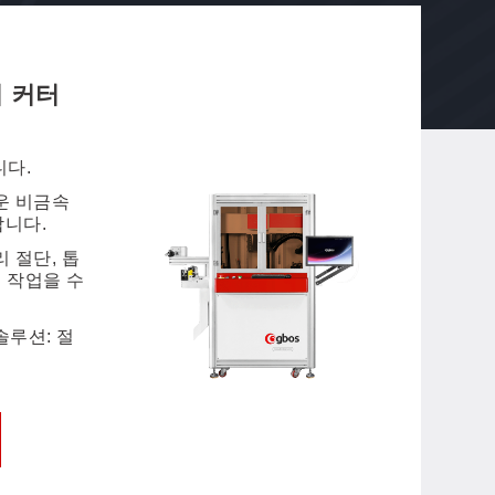
IP-
 커터
비전스캔 진동 나이프 디
지
시스템
인
니다.
듀
 위해 개발되어 다층 재료를 커팅할 수 있습니
운 비금속
인
합니다.
 인식 및 절단을 위한 AI SCCD 비전스캔 시
 절단, 톱
인 작업을 수
과 펀칭을 하나로 통합하여 생산성을 높입니
솔루션: 절
킷, 가죽, 고무, 토 퍼프, 메쉬 갑피, 신발 승화
 및 기타 유연한 원단 등에 적합합니다.