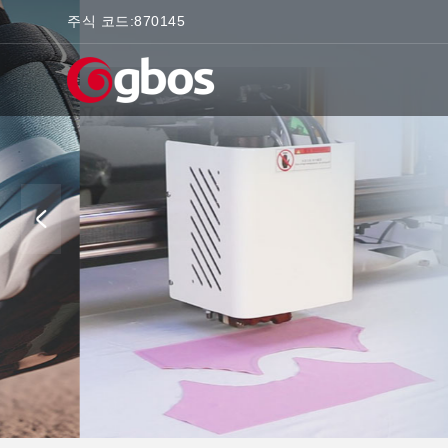
주식 코드:
870145