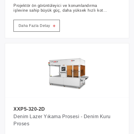
Projektör ön görüntüleyici ve konumlandırma
işlevine sahip büyük güç, daha yüksek hızlı kot
lazer yıkama makinesi. Kedi bıyığı, maymun
yıkama ve hasarı vb. daha hızlı bitirir. Yüksek
verimlilik ve çevre koruma.
+
Daha Fazla Detay
XXP5-320-2D
Denim Lazer Yıkama Prosesi - Denim Kuru
Proses