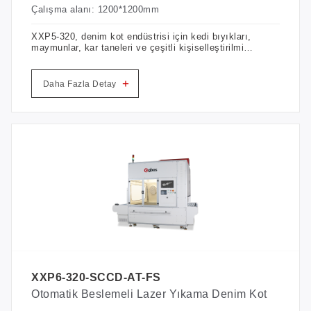
Çalışma alanı: 1200*1200mm
XXP5-320, denim kot endüstrisi için kedi bıyıkları,
maymunlar, kar taneleri ve çeşitli kişiselleştirilmiş
kelimeleri ve desenleri net dokulu kumaşlara
kazımak için özel olarak geliştirilmiştir. Çevre
açısından güvenlidir ve yüksek verimlilik ve
+
Daha Fazla Detay
dayanıklılıkla çalışır.
XXP6-320-SCCD-AT-FS
Otomatik Beslemeli Lazer Yıkama Denim Kot