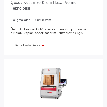
Çocuk Kotları ve Kısmi Hasar Verme
Teknolojisi
Çalışma alanı: 600*600mm
Ünlü UK Luxinar CO2 lazer ile donatılmıştır, küçük
bir alanı kaplar, ancak tasarımı düzenlemek için
kendi geliştirdiği yazılımla denim ve özelleştirilmiş
desen deseninin tüm kuru işlemlerini
gerçekleştirebilir İnsanlaştırılmış tasarım, tek
+
Daha Fazla Detay
parça kalıplama, çok boyutlu havalandırma sistemi
Orijinal optik sistem, önde gelen markalama
doğruluğu, ince etki, ayrıntıların mükemmel
sunumu.