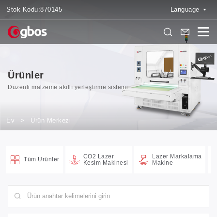
Stok Kodu:
870145
Language
Ürünler
Düzenli malzeme akıllı yerleştirme sistemi
Ev
>
Ürün Merkezi
CO2 Lazer
Lazer Markalama
Tüm Ürünler
Kesim Makinesi
Makine