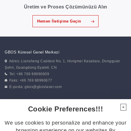
Üretim ve Proses Çözümünüzü Alın
Hemen İletişime Geçin
GBOS Küresel Genel Merkezi
Adres: Liansheng Caddesi No. 1, Hongmei Kasabası, Dongguan
Şehri, Guangdong Eyaleti. CN
Tel: +86 769 88990609
Faks: +86 769 88990677
E-posta:
gbos@gboslaser.com
Haberlerimize abone olun
Cookie Preferences!!!
×
We use cookies to personalize and enhance your
Bizi Takip Edin
browsing experience on our websites.By