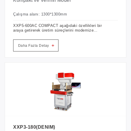
Kompakt ve Verimli Model
Çalışma alanı: 1300*1300mm
XXP5-600AC COMPACT aşağıdaki özellikleri bir
araya getirerek üretim süreçlerini modernize
etmek, sürdürülebilirliği geliştirmek ve üretkenliği
artırmak isteyen işletmeler için güçlü bir araç
haline gelir.
+
Daha Fazla Detay
XXP3-180(DENIM)