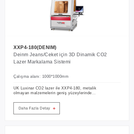
XXP4-180(DENIM)
Deinm Jeans/Ceket için 3D Dinamik CO2
Lazer Markalama Sistemi
Çalışma alanı: 1000*1000mm
UK Luxinar CO2 lazer ile XXP4-180, metalik
olmayan malzemelerin geniş yüzeylerinde
markalama için geliştirilmiştir. Geleneksel baskı ve
boyama ile karşılaştırıldığında, lazer kazıma
dayanıklılık, çevre açısından güvenli plaka yapımı,
+
Daha Fazla Detay
uygun desen yapımı ve modifikasyonu, net hızlı
kazıma desenleri ve stereoskopik yetenek
özelliklerine sahiptir.