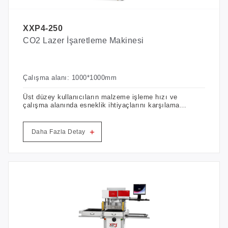
XXP4-250
CO2 Lazer İşaretleme Makinesi
Çalışma alanı: 1000*1000mm
Üst düzey kullanıcıların malzeme işleme hızı ve
çalışma alanında esneklik ihtiyaçlarını karşılamak
için özelleştirilmiş XXP serisi modeller, Guangbo
Laser'in çoklu optik yenilik teknolojileri ve lazer 3D
dinamik markalama sisteminin tasarımı ile
+
Daha Fazla Detay
donatılmıştır.