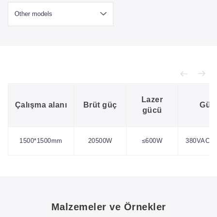
Lazer
Çalışma alanı
Brüt güç
Güç
gücü
1500*1500mm
20500W
≤600W
380VAC/3
Malzemeler ve Örnekler