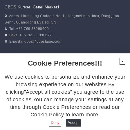
GBOS Küresel Genel Merkezi
Adres: Liansheng Caddesi No. 1, Hongmei Kasabası, Dongguan
Şehri, Guangdong Eyaleti. CN
Tel: +86 769 88990609
Faks: +86 769 88990677
E-posta:
gbos@gboslaser.com
Haberlerimize abone olun
Cookie Preferences!!!
×
We use cookies to personalize and enhance your
Bizi Takip Edin
browsing experience on our websites.By
En son gelişmelerden haberdar olmak için bizi takip edin:
clicking"Accept all cookies",you agree to the use
of cookies.You can manage your settings at any
time through Cookie Preferences or read our
Cookie Policy to learn more.
© 2026 GBOS.Tüm Hakları Saklıdır.
Gizlilik Politikası
|
Site Haritası
Deny
Accept