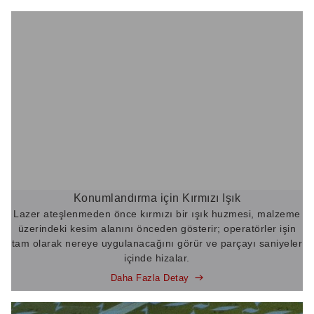
Konumlandırma için Kırmızı Işık
Lazer ateşlenmeden önce kırmızı bir ışık huzmesi, malzeme
üzerindeki kesim alanını önceden gösterir; operatörler işin
tam olarak nereye uygulanacağını görür ve parçayı saniyeler
içinde hizalar.
Daha Fazla Detay