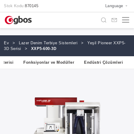
Stok Kodu:
870145
Language
Ev
>
Lazer Denim Terbiye Sistemleri
>
Yeşil Pioneer XXP5-
3D Serisi
>
XXP5-600-3D
sterisi
Fonksiyonlar ve Modüller
Endüstri Çözümleri