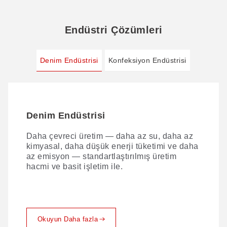
Endüstri Çözümleri
Denim Endüstrisi
Konfeksiyon Endüstrisi
Denim Endüstrisi
Konfeksiyon Endüstrisi
Daha çevreci üretim — daha az su, daha az
Kapsamlı dijital kesim — her katmanda
kimyasal, daha düşük enerji tüketimi ve daha
hassasiyet. Yenilikçi proses çözümlerimizle,
az emisyon — standartlaştırılmış üretim
kumaş üretiminin dijital dönüşümüne öncülük
hacmi ve basit işletim ile.
ediyor ve tek katlıdan çok katmanlıya kadar
kusursuz kesim sağlıyoruz.
Okuyun Daha fazla
Okuyun Daha fazla