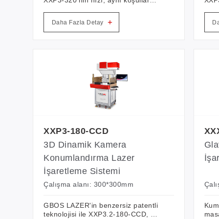
altındaki diğer benzer ürünlerden
altı
30%-50% daha hızlıdır. Deri saya
30%-
+
Daha Fazla Detay
Da
delme, kağıt kesme, el sanatları ve
delm
spor kıyafetlerinin delinmesi ve
spor
kesilmesi için özel olarak
kesi
tasarlanmıştır.
tasa
XXP3-180-CCD
XX
3D Dinamik Kamera
Gla
Konumlandırma Lazer
İşa
İşaretleme Sistemi
Çalışma alanı: 300*300mm
Çal
GBOS LAZER'in benzersiz patentli
Kuma
teknolojisi ile XXP3.2-180-CCD, hız
masa