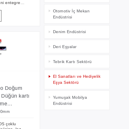
sini entegre
ir üç boyutlu
Otomotiv İç Mekan
arkalama
Endüstrisi
, yüksek
çekli kesme
 ancak
Denim Endüstrisi
 kullanım
ptik tarama
Deri Eşyalar
Tebrik Kartı Sektörü
El Sanatları ve Hediyelik
Eşya Sektörü
lvo Doğum
 Düğün kartı
Yumuşak Mobilya
sme
Endüstrisi
esi
600mm
S çoklu
ojisine, lazer