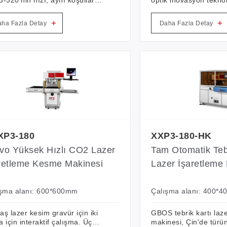
ndaki diğer benzer ürünlerden
üç boyutlu dinamik m
50% daha hızlıdır. Deri saya
sistemi tasarımına sahi
+
+
ha Fazla Detay
Daha Fazla Detay
e, kağıt kesme, el sanatları ve
optik tarama teknoloji
 kıyafetlerinin delinmesi ve
yüksek hız, yüksek ha
lmesi için özel olarak
geniş alan kesme ve 
rlanmıştır.
işlevine, kolay ve güve
çalışmaya sahiptir.
XP3-180
XXP3-180-HK
vo Yüksek Hızlı CO2 Lazer
Tam Otomatik Tebr
retleme Kesme Makinesi
Lazer İşaretleme
ışma alanı: 600*600mm
Çalışma alanı: 400*
ş lazer kesim gravür için iki
GBOS tebrik kartı la
 için interaktif çalışma. Üç
makinesi, Çin'de türü