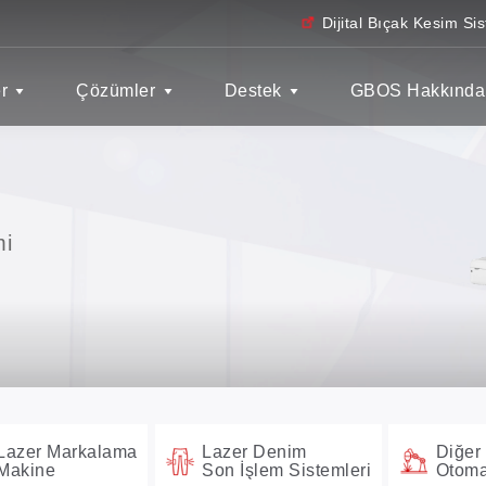
Dijital Bıçak Kesim Sis
r
Çözümler
Destek
GBOS Hakkında
mi
Lazer Markalama
Lazer Denim
Diğer
Makine
Son İşlem Sistemleri
Otom