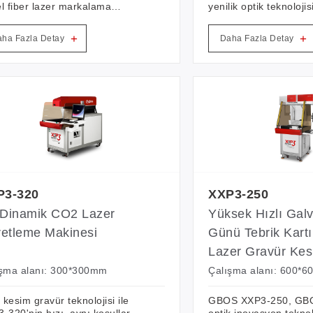
l fiber lazer markalama
yenilik optik teknoloji
nesidir. Tek seferde
eder, alanında lider b
500mm'ye kadar işaretleme
dinamik CO2 lazer m
+
+
ha Fazla Detay
Daha Fazla Detay
tu. Doğal uyum, güvenlik ve
sistemidir. Üstün hızlı
k enerji tüketimi tasarım
hassasiyetli, büyük öl
epti.
gravür işlevine sahip,
insanlaştırılmış kolay
yöntemi olan dijital o
tekniğini benimser.
P3-320
XXP3-250
Dinamik CO2 Lazer
Yüksek Hızlı Ga
retleme Makinesi
Günü Tebrik Kartı
Lazer Gravür Ke
İşaretleme Makin
ışma alanı: 300*300mm
Çalışma alanı: 600*
ı kesim gravür teknolojisi ile
GBOS XXP3-250, GBO
-320'nin hızı, aynı koşullar
optik inovasyon teknol