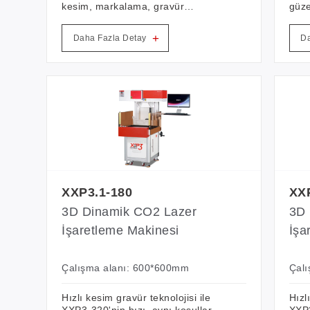
kesim, markalama, gravür
güze
makinesi. Gbos XXP3.2-180, çoklu
maki
optik yenilik teknolojisine, 3D
500*
+
Daha Fazla Detay
Da
dinamik markalama sistemi
boyu
tasarımına sahiptir. Yüksek hız,
düşü
yüksek hassasiyet, geniş alan
kons
kesme ve gravür işlevi, kolay
kullanım ile dijital optik tarama
teknolojisini benimser.
XXP3.1-180
XX
3D Dinamik CO2 Lazer
3D 
İşaretleme Makinesi
İşa
Çalışma alanı: 600*600mm
Çal
Hızlı kesim gravür teknolojisi ile
Hızl
XXP3-320'nin hızı, aynı koşullar
XXP3