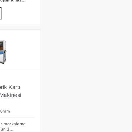
arkalama
ptir. Dijital
sini benimser,
ssasiyet,
kazıma
nli
ik Kartı
 Makinesi
400mm
zer markalama
nün 1