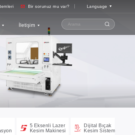
temleri
Bir sorunuz mu var?
Language
İletişim
5 Eksenli Lazer
Dijital Bıçak
asyon
Kesim Makinesi
Kesim Sistemleri