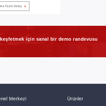
 motoru kullanır. Giysi
+
ha Fazla Detay
suarları için CCD kamera
nScan sistemi ile donatılabilir
eğe bağlı). (nakış yamaları,
ma etiket, deri etiket, vb.)
i keşfetmek için sanal bir demo randevusu
nel Merkezi
Ürünler