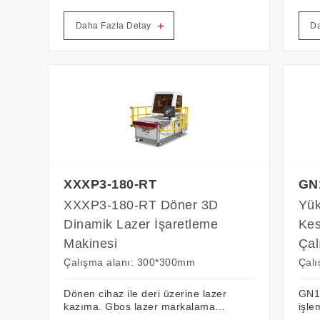
ve hassasiyet açısından benzer
egzo
modellerden daha üstündür.
dost
+
Daha Fazla Detay
Da
Ayakkabı endüstrisi için iğne
deliklerinde VisionScan lazer
markalama için (delik lazer
markalama konumlandırma için),
Markalama alanı 300-600 MM
arasında ayarlanabilir, kamera
konumlandırma alanı 400 * 400mm
arasındadır, böylece farklı
hassasiyet talebinizi
karşılayabilirsiniz.
XXXP3-180-RT
GN
XXXP3-180-RT Döner 3D
Yük
Dinamik Lazer İşaretleme
Kes
Makinesi
Çal
Çalışma alanı: 300*300mm
Çal
Dönen cihaz ile deri üzerine lazer
GN10
kazıma. Gbos lazer markalama
işle
makinesi, ROFIN CO2 lazer
doğr