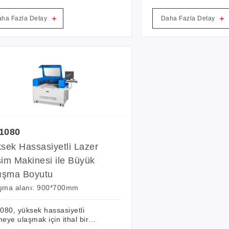
zlu entegre yapının kullanıcı
numaralı tam otomatik
u tasarımı.
makinesi, geleneksel 
+
+
ha Fazla Detay
Daha Fazla Detay
yöntemini tamamen ter
Üretkenliği artıracağı v
maliyetlerini tüm olum
azaltacağı şüphesizdir
1080
sek Hassasiyetli Lazer
im Makinesi ile Büyük
ışma Boyutu
ışma alanı: 900*700mm
80, yüksek hassasiyetli
meye ulaşmak için ithal bir
usal kılavuz ve yüksek hızlı