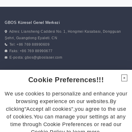
GBOS Küresel Genel Merkezi
Adres: Liansheng Caddesi No. 1, Hongmei Kasabası, Dongguan
Şehri, Guangdong Eyaleti. CN
Tel: +86 769 88990609
Faks: +86 769 88990677
E-posta:
gbos@gboslaser.com
Haberlerimize abone olun
Cookie Preferences!!!
×
We use cookies to personalize and enhance your
Bizi Takip Edin
browsing experience on our websites.By
En son gelişmelerden haberdar olmak için bizi takip edin:
clicking"Accept all cookies",you agree to the use
of cookies.You can manage your settings at any
time through Cookie Preferences or read our