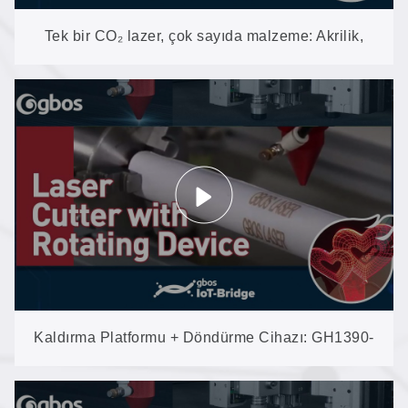
Tek bir CO₂ lazer, çok sayıda malzeme: Akrilik,
ahşap, deri, kumaş ve daha fazlası
Kaldırma Platformu + Döndürme Cihazı: GH1390-
AUD-RP (100 W) modeli, malzemeleri insanlara