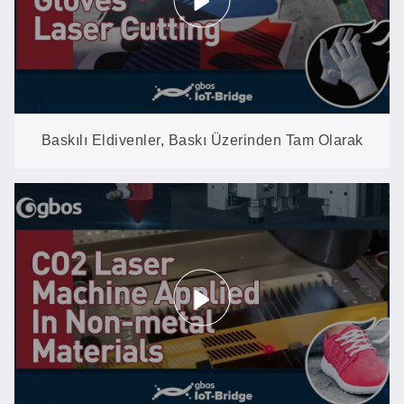
Baskılı Eldivenler, Baskı Üzerinden Tam Olarak
Kesilmiş: GH1260CCD’de VisionScan