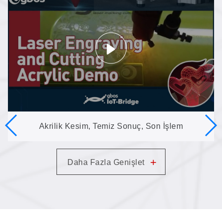
yük olmadan taşır
Akrilik Kesim, Temiz Sonuç, Son İşlem
Gerektirmez: Kompakt MINI’de Kazıma ve Kesim
+
Daha Fazla Genişlet