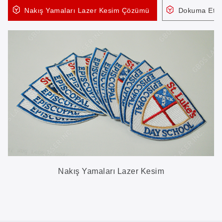
Nakış Yamaları Lazer Kesim Çözümü
Dokuma Etik
Nakış Yamaları Lazer Kesim