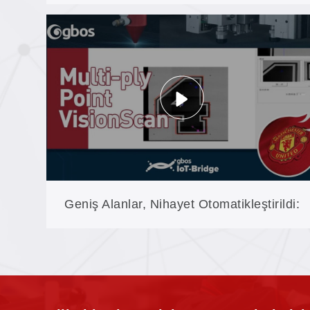
GN1080CCD’de Rulodan Ruloya Kesim
Geniş Alanlar, Nihayet Otomatikleştirildi:
850 × 600 mm’nin Üzerinde SCCD Büyük
Kamera Çıkarma