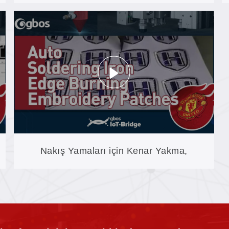
Kullanımdan Kaldırıyor: Nakış Yamaları
İçin Otomatik Kenar Yakma
Nakış Yamaları için Kenar Yakma,
Makineyle İşlenmiş: FB07CCD'de ±0,1
mm