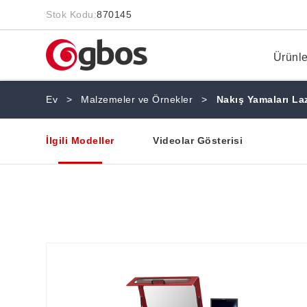
Stok Kodu:
870145
Ürünle
Ev
>
Malzemeler ve Örnekler
>
Nakış Yamaları La
İlgili Modeller
Videolar Gösterisi