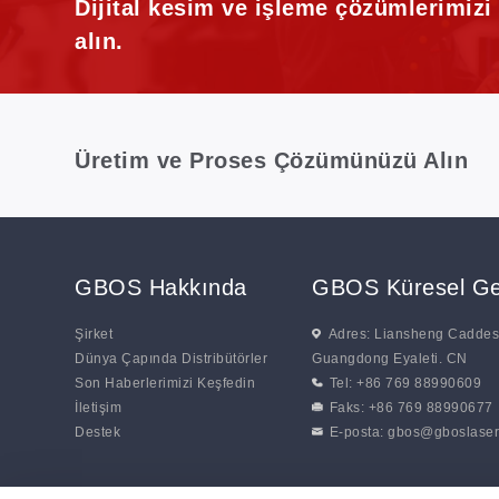
Dijital kesim ve işleme çözümlerimiz
alın.
Üretim ve Proses Çözümünüzü Alın
GBOS Hakkında
GBOS Küresel Ge
Şirket
Adres: Liansheng Caddesi
Dünya Çapında Distribütörler
Guangdong Eyaleti. CN
Son Haberlerimizi Keşfedin
Tel: +86 769 88990609
İletişim
Faks: +86 769 88990677
Destek
E-posta:
gbos@gboslaser