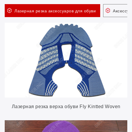
Лазерная резка аксессуаров для обуви
Аксессуа
Лазерная резка верха обуви Fly Kintted Woven