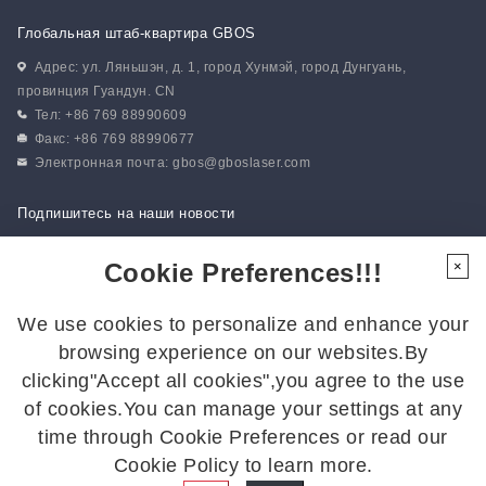
Глобальная штаб-квартира GBOS
Адрес: ул. Ляньшэн, д. 1, город Хунмэй, город Дунгуань,
провинция Гуандун. CN
Тел: +86 769 88990609
Факс: +86 769 88990677
Электронная почта:
gbos@gboslaser.com
Подпишитесь на наши новости
Cookie Preferences!!!
×
Следуйте за нами
We use cookies to personalize and enhance your
Подписывайтесь на нас, чтобы быть в курсе последних новостей:
browsing experience on our websites.By
clicking"Accept all cookies",you agree to the use
of cookies.You can manage your settings at any
time through Cookie Preferences or read our
© 2026 GBOS. Все права защищены.
Политика
Cookie Policy to learn more.