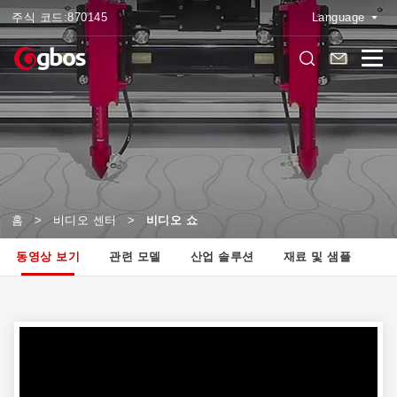
주식 코드:
870145
Language
홈
>
비디오 센터
>
비디오 쇼
동영상 보기
관련 모델
산업 솔루션
재료 및 샘플