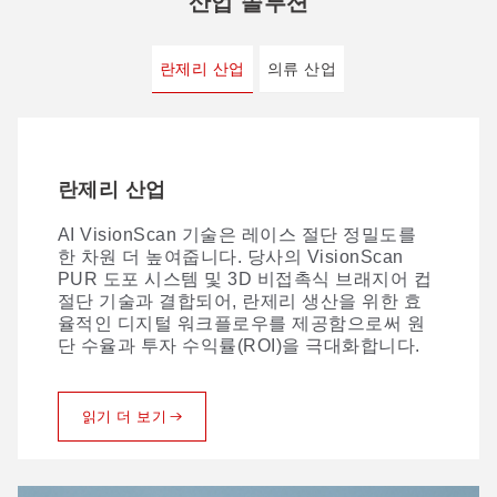
산업 솔루션
란제리 산업
의류 산업
란제리 산업
의류 산업
AI VisionScan 기술은 레이스 절단 정밀도를
종합적인 디지털 절단 — 모든 층에서 정밀함을
한 차원 더 높여줍니다. 당사의 VisionScan
구현합니다. 혁신적인 공정 솔루션을 통해 당사
PUR 도포 시스템 및 3D 비접촉식 브래지어 컵
는 원단 생산의 디지털 전환을 주도하며, 단층
절단 기술과 결합되어, 란제리 생산을 위한 효
에서 다층에 이르기까지 흠잡을 데 없는 절단
율적인 디지털 워크플로우를 제공함으로써 원
품질을 제공합니다.
단 수율과 투자 수익률(ROI)을 극대화합니다.
읽기 더 보기
읽기 더 보기