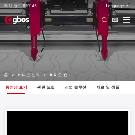
주식 코드:
870145
Language
홈
>
비디오 센터
>
비디오 쇼
동영상 보기
관련 모델
산업 솔루션
재료 및 샘플