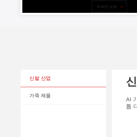
자세한 내용
신
가
신발 산업
가죽 제품
AI
전통
톱 
지 
는지