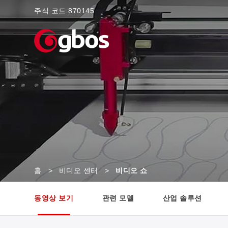
주식 코드:
870145
홈
>
비디오 센터
>
비디오 쇼
동영상 보기
관련 모델
산업 솔루션