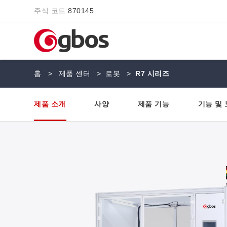
주식 코드:
870145
홈
>
제품 센터
>
로봇
>
R7 시리즈
제품 소개
사양
제품 기능
기능 및