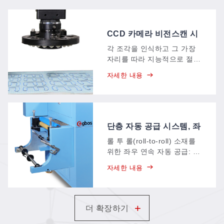
CCD 카메라 비전스캔 시
스템
각 조각을 인식하고 그 가장
자리를 따라 지능적으로 절단
하는 CCD 카메라로, 인식 범
자세한 내용
위는 약 150 × 120 mm이며,
특징점, 다중 점 및 윤곽 추출
방식의 위치 결정 기능을 하
나의 시스템에 통합하고 있습
니다.
단층 자동 공급 시스템, 좌
에서 우로 (AT1)
롤 투 롤(roll-to-roll) 소재를
위한 좌우 연속 자동 공급: 소
재가 유입되는 동안 기계가
자세한 내용
지속적으로 절단 작업을 수행
하며, 기존 공급 방식에 비해
수작업이 줄어들고 자동화 수
준이 높아집니다.
+
더 확장하기