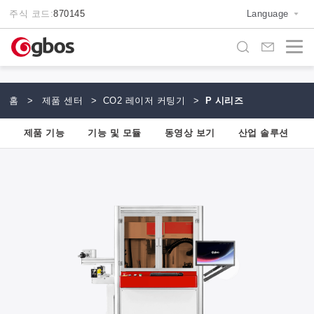
주식 코드:
870145
Language
홈
>
제품 센터
>
CO2 레이저 커팅기
>
P 시리즈
양
제품 기능
기능 및 모듈
동영상 보기
산업 솔루션